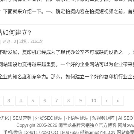
技术文献、技术咨询、技术培训等服务。可以提供在线咨询和客
？下面就来介绍一下。一、确定拍摄内容在拍摄短视频之前，首
体行业的短视频可以包括产品展示、生产流程、企业文化、客户
站如何建立?
业的实际情况和目标受众，选择合适的内容进行拍摄。二、准备
| 评论 : 0 | 浏览 : 2161次
一些专业的设备，如摄像机、三脚架、灯光等。如果条件允许，
不断发展，复印机已经成为了现代办公室不可或缺的设备之一。
团队进行拍摄，以保证视频质量。三、选择拍摄场景选择合适的
网站建设也变得越来越重要。一个好的企业网站可以为企业带来
。阀体行业的短视频可以在生产车间、展厅、办公室等多个场景
企业的知名度和竞争力。那么，如何建立一个好的复印机行业企
，需要考虑场景的光线
介绍一下。一、网站设计网站设计是企业网站建设的重要环节，
3
4
5
6
7
8
9
10
›
››
的第一印象。因此，网站设计要简洁、美观、易用。首先，要选
板，然后根据企业的需求进行定制化设计。在设计过程中，要注
O优化
|
SEM营销
|
外贸SEO建站
|
小语种建站
|
短视频矩阵
|
AI SEO
Copyright 2005-2026
闫宝龙
品牌营销独立官方博客 网址:
ww
、图片选择等方面，力求做到简洁明了，符合用户的视觉习惯。
手机/微信:13991172090 QQ:18097696 邮箱:im@YBL.CN 网站备