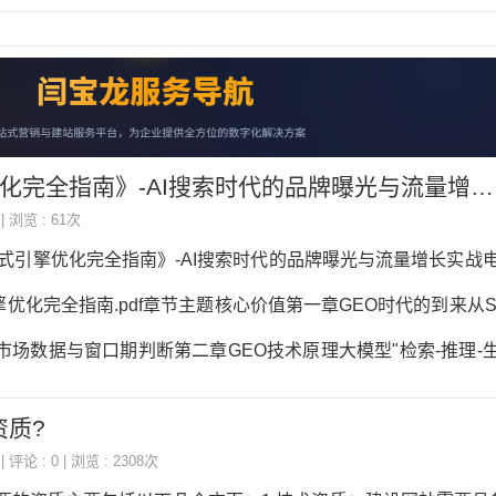
全指南》-AI搜索时代的品牌曝光与流量增长实战电子书下载
 | 浏览 : 61次
成式引擎优化完全指南》-AI搜索时代的品牌曝光与流量增长实战
优化完全指南.pdf章节主题核心价值第一章GEO时代的到来从S
市场数据与窗口期判断第二章GEO技术原理大模型"检索-推理-
识图谱第三章GEO内容策略倒金字塔写作、结构化内容、语义
资质?
章结构化数据与SchemaJSON-LD实战部署，8大核心Sche
| 评论 : 0 | 浏览 : 2308次
源建设S/A/B/C四级信源矩阵，官网优化与全平台分发第六章G