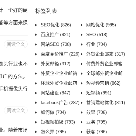
视广告、报纸
计一个好的硬
标签列表
相应的营销策
能等方面来探
SEO优化
(826)
网站优化
(995)
百度推广
(921)
SEO
(518)
盘录像机行业
阅读全文
网站SEO
(798)
行业
(794)
和优势。网站
百度竞价推广
(226)
外贸企业邮箱
(317)
网站布局硬盘
外贸邮箱
(312)
付费外贸企业邮箱
像头行业也不
出产品的特点
外贸企业企业邮箱
(313)
全球邮外贸企业邮
推广的方法。
(314)
环球外贸企业邮箱
箱
(314)
短视频营销
(862)
产品的特点和
手机摄像头行
(313)
网站建设
(847)
短视频
(991)
摄像头的功能
facebook广告
(287)
营销建站优化
(811)
阅读全文
如何做
(794)
效果
(798)
展示。二、与
短视频拍摄
(793)
业务
(795)
机摄像头行业
业。随着市场
怎么弄
(795)
获客
(796)