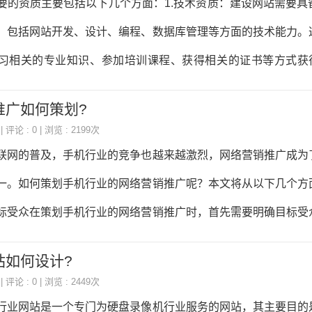
要的资质主要包括以下几个方面：1.技术资质：建设网站需要具
内容工具、服务商盘点与选型指南第七章分行业GEO实战电商
，包括网站开发、设计、编程、数据库管理等方面的技术能力。
金融、本地生活、跨境出海第八章效果衡
习相关的专业知识、参加培训课程、获得相关的证书等方式获得
设计是网站建设的重要环节，需要具备一定的设计能力和审美观
推广如何策划?
相关的设计理论和技巧，参加设计培训课程，获得相关的设计
| 评论 : 0 | 浏览 : 2199次
目管理资质：建设网站需要进行项目管理，包括项目计划、进度控
联网的普及，手机行业的竞争也越来越激烈，网络营销推广成为
力。项目管理资质可以通过学习相关的项目管理知识，参加项
一。如何策划手机行业的网络营销推广呢？本文将从以下几个方
关的项目管理证书等方式获得。4.法律资质：在建设网站的过程
标受众在策划手机行业的网络营销推广时，首先需要明确目标受
法规，包括网络安全法、信
非常广泛，包括年轻人、中年人、老年人等不同年龄段的人群。
站如何设计?
品特点和目标受众，制定不同的网络营销推广策略。例如，对于
| 评论 : 0 | 浏览 : 2449次
交媒体平台进行推广，如微信、微博、抖音等；对于中年人群体
行业网站是一个专门为硬盘录像机行业服务的网站，其主要目的