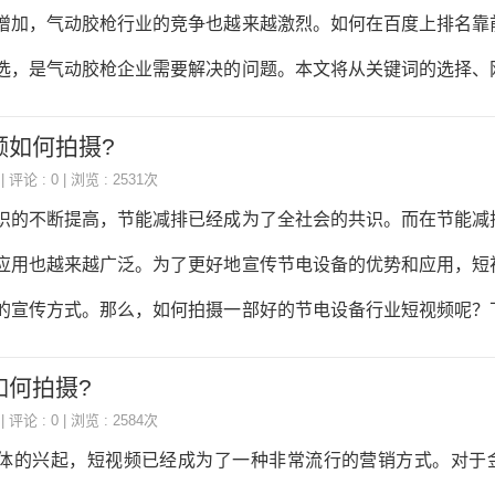
。因此，手机摄像头行业可以与抖音达人合作，让他们使用手机
增加，气动胶枪行业的竞争也越来越激烈。如何在百度上排名靠
频中介绍手机摄像头的功能和优势。这样可以吸引更多的用户
选，是气动胶枪企业需要解决的问题。本文将从关键词的选择、
加抖音活动抖音经常会举
面，为大家介绍如何提高气动胶枪行业关键词在百度上的排名。
频如何拍摄?
是用户在搜索引擎中输入的词语，也是搜索引擎对网页内容进行
| 评论 : 0 | 浏览 : 2531次
选择合适的关键词是提高排名的关键。在选择关键词时，需要考
识的不断提高，节能减排已经成为了全社会的共识。而在节能减
关性：关键词与气动胶枪行业相关度高，能够准确描述产品或服务。
应用也越来越广泛。为了更好地宣传节电设备的优势和应用，短
量较大，能够吸引更多的潜在客户。3.竞争度：关键词的竞争度
的宣传方式。那么，如何拍摄一部好的节电设备行业短视频呢？
激烈而难以排名
确定宣传重点在拍摄节电设备行业短视频之前，首先需要确定宣
如何拍摄?
很多，每种设备的优势和应用场景也不尽相同。因此，在拍摄短
| 评论 : 0 | 浏览 : 2584次
的重点是哪些设备，以及这些设备的优势和应用场景是什么。只
体的兴起，短视频已经成为了一种非常流行的营销方式。对于
更好地制定拍摄方案和拍摄内容。二、制定拍摄方案在确定宣传