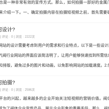
也是一种非常有效的宣传方式。那么，如何拍摄一部好的金属
摄方案了。拍摄方案包括拍摄地点、拍摄时间、拍摄人员、拍摄
来介绍一下。一、确定拍摄内容在拍摄短视频之前，首先需要
地点时，需要选择一些具有代表性的场
行业的短视频可以包括产品展示、生产过程、安装过程、客户
何设计?
己的需求和目标受众，选择合适的内容进行拍摄。二、准备拍摄
| 评论 : 0 | 浏览 : 2222次
专业的设备，如摄像机、三脚架、灯光等。如果预算有限，也可
网站的设计需要考虑到用户的需求和行业特点，以下是一些设计建
。不过需要注意的是，拍摄时要保持手机稳定，避免晃动。三、
气阀行业网站的界面应该简洁明了，让用户能够快速找到所需信
合适的拍摄地点可以让短视频更加生动有趣。对于金属门行业来
和排版，避免过多的图片和动画，以免影响网站的加载速度。2.
、展厅、客户现场等地进行拍
网站的信息应该按照分类清晰，方便用户查找。可以将信息分为
何拍摄?
术资料等板块，让用户能够快速找到所需信息。3.产品展示详细
| 评论 : 0 | 浏览 : 2596次
示应该详细，包括产品的参数、功能、应用场景等信息。可以提
平台的兴起，越来越多的企业开始关注短视频的营销价值。阀
让用户更加直观地了解产品。4.技术支持完善燃气阀行业网站的
成为了阀体企业宣传产品、展示企业形象的重要手段。那么，阀