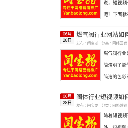
说，短视频
需要制定拍
呢？下面就
在选择拍摄
容。金属门
燃气阀行业网站如
06月
面。根据自
28日
发布 :
闫宝龙
| 分类 :
网络营销
频需要一些
燃气阀行业
机进行拍摄
简洁明了燃
摄地点选择
简洁的色彩
在生产车间
燃气阀行业
阀体行业短视频如
06月
业新闻、技
28日
发布 :
闫宝龙
| 分类 :
网络营销
站的产品展
随着短视频
片和视频，
外，短视频