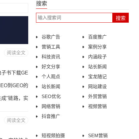
搜索
谷歌广告
百度推广
营销工具
案例分享
阅读全文
科技资讯
内涵段子
好文分享
站长新闻
电子书下载GE
个人观点
宝龙随记
EO到GEO的
站长新闻
网站建设
SEO优化
外贸营销
生成"链路，实
网络营销
视频营销
熵降低、三层
抖音推广
阅读全文
ma类型详解第
短视频拍摄
SEM营销
EO工具与平台