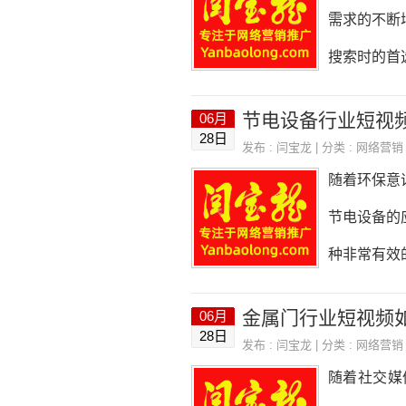
扩大影响力
需求的不断
摄，并在视
搜索时的首
头。三、参
容营销等方
节电设备行业短视
06月
选择关键词
28日
发布 :
闫宝龙
| 分类 :
网络营销
据。因此，
随着环保意
面：1.相
节电设备的
键词的搜索
种非常有效
为竞争过于
一下。一、
金属门行业短视频
06月
设备的种类
28日
发布 :
闫宝龙
| 分类 :
网络营销
要明确宣传
随着社交媒
重点，才能