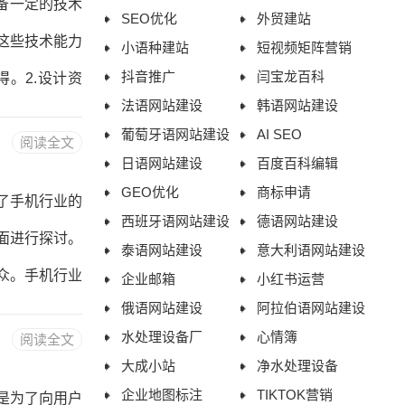
备一定的技术
SEO优化
外贸建站
、B2B、教
这些技术能力
小语种建站
短视频矩阵营销
抖音推广
闫宝龙百科
。2.设计资
法语网站建设
韩语网站建设
。设计资质可
葡萄牙语网站建设
AI SEO
阅读全文
证书等方式获
日语网站建设
百度百科编辑
制、资源管理
GEO优化
商标申请
了手机行业的
西班牙语网站建设
德语网站建设
目管理培训课
面进行探讨。
泰语网站建设
意大利语网站建设
中，需要遵守
众。手机行业
企业邮箱
小红书运营
俄语网站建设
阿拉伯语网站建设
因此，需要根
水处理设备厂
心情簿
阅读全文
年轻人群体，
大成小站
净水处理设备
，可以采用搜
企业地图标注
TIKTOK营销
是为了向用户