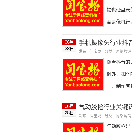
索引擎优化
提供硬盘录
广告等传统
盘录像机行
略。手机行
讨如何设计
手机摄像头行业抖
06月
网站的整体
28日
发布 :
闫宝龙
| 分类 :
网络营销
的色彩搭配
随着抖音的
录像机行业
例外，如何
和优势，同
一、制作有
优势，同时
业可以制作
气动胶枪行业关键
06月
等等。这些
28日
发布 :
闫宝龙
| 分类 :
网络营销
抖音达人合
气动胶枪是