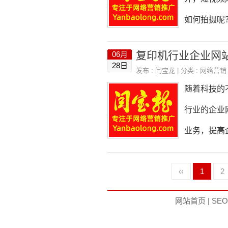
完善，包括
如何拍摄呢
摄内容。阀
复印机行业企业网
06月
面。根据企
28日
发布 :
闫宝龙
| 分类 :
网络营销
短视频需要
随着科技的
专业的拍摄
行业的企业
非常重要的
业务，提高
选择场景时
面就来详细
‹‹
1
2
用户对企业
格的网站模
网站首页
|
SE
搭配、排版