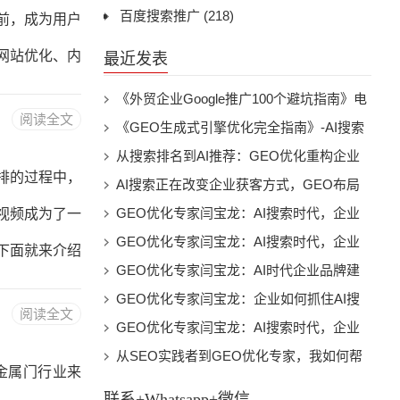
摄像头进行拍
百度搜索推广
(218)
前，成为用户
关注手机摄像
网站优化、内
最近发表
一、关键词的
《外贸企业Google推广100个避坑指南》电
阅读全文
子书下载
《GEO生成式引擎优化完全指南》-AI搜索
匹配的重要依
时代的品牌曝光与流量增长实战电子书下载
从搜索排名到AI推荐：GEO优化重构企业
虑以下几个方
排的过程中，
数字营销新未来
AI搜索正在改变企业获客方式，GEO布局
2.热度：关
已经成为未来趋势
GEO优化专家闫宝龙：AI搜索时代，企业
视频成为了一
适中，不会因
为什么必须建立自己的“AI可见性”
GEO优化专家闫宝龙：AI搜索时代，企业
下面就来介绍
如何打造属于自己的智能推荐入口
GEO优化专家闫宝龙：AI时代企业品牌建
传重点。节电
设的新方向，让AI成为企业增长新入口
GEO优化专家闫宝龙：企业如何抓住AI搜
阅读全文
视频之前，需
索时代第一波增长机会
GEO优化专家闫宝龙：AI搜索时代，企业
为什么需要重新打造自己的数字影响力
从SEO实践者到GEO优化专家，我如何帮
有明确了宣传
金属门行业来
助企业进入AI搜索新时代
重点之后，就
联系+Whatsapp+微信