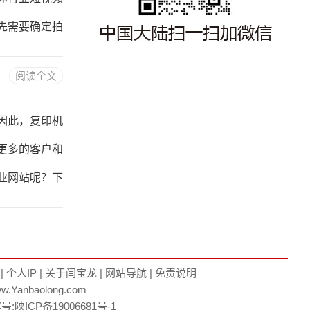
服电话，
先需要确定拍
案例等多个方
阅读全文
拍摄设备拍摄
可以考虑聘请
因此，复印机
拍摄场景也是
更多的客户和
进行拍摄。在
业网站呢？下
它直接影响着
择适合企业风
意网站的色彩
|
个人IP
|
关于闫宝龙
|
网站导航
|
免责说明
w.Yanbaolong.com
二、网站内容
案号:
陕ICP备19006681号-1