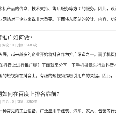
、电子邮件营销等方式进行推广；对于老年人群体，可以采用电
像机产品的信息、技术支持、售后服务等方面的服务。因此，设
媒体进行推广。二、制定营销策略在明确目标受众后，需要制定
业网站对于企业来说非常重要。下面将从网站的设计、内容、功
业的产品种类繁多，如智能手
一个好的硬盘录像机行业网站。一、网站设计1.网站整体风格硬
音推广如何做?
风格应该以简洁、大气、专业为主，突出硬盘录像机产品的特点
| 评论 : 0 | 浏览 : 2683次
应该以蓝色、黑色、白色为主，突出企业的专业性和稳定性。2.
火爆，越来越多的企业开始将抖音作为推广渠道之一。而手机摄
网站的布局应该简洁明了，突出产品的特点和优势。首页应该突
在抖音上进行推广呢？下面就来分享一下手机摄像头行业抖音
时也要突出企业的品牌形象和企业文化。产品展示页面应该突出
趣的短视频在抖音上，有趣的短视频是吸引用户的关键。因此，
也要突出产品的技术
一些有趣的短视频，比如演示手机摄像头的拍摄效果、介绍手机
词如何在百度上排名靠前?
视频可以通过抖音的短视频功能发布，也可以通过抖音直播进行
| 评论 : 0 | 浏览 : 2250次
作抖音上有很多知名的达人，他们的粉丝数量很多，可以帮助手
一种常见的工业设备，广泛应用于建筑、汽车、家具、包装等行