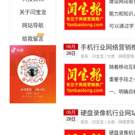
建设网站需
监测工具、
关于闫宝龙
能力和知识
育、医疗、
网站导航
可以通过学
给我留言
质：网站的
手机行业网络营销
06月
以通过学习
28日
发布 :
闫宝龙
| 分类 :
网络营销
得。3.项
随着移动互
等方面的能
重要手段之
程，获得相
一、明确目
相关的法律
的受众群体
硬盘录像机行业网
06月
据不同的产
28日
发布 :
闫宝龙
| 分类 :
网络营销
可以采用社
硬盘录像机