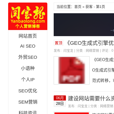
当前位置：首页 » 获客 - 第1页
网站首页
《GEO生成式引擎优化完
置顶
AI SEO
发布 :
闫宝龙
| 分类 :
网络营销
| 评论 : 0
外贸SEO
《GEO生
小语种
O生成式引擎
个人IP
范式转移，
SEO优化
体识别与知
建设网站需要什么
06月
内容矩阵第四
SEM营销
28日
发布 :
闫宝龙
| 分类 :
网络营销
五章权威信
科技资讯