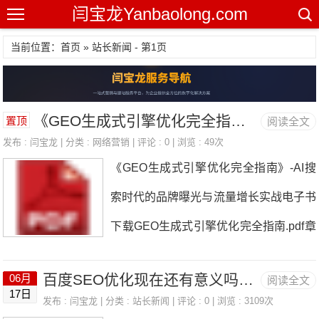
闫宝龙Yanbaolong.com
当前位置：首页 » 站长新闻 - 第1页
《GEO生成式引擎优化完全指南》-AI搜索时代的品牌曝光与流量增长实战电子书下载
置顶
阅读全文
发布 :
闫宝龙
| 分类 :
网络营销
| 评论 : 0 | 浏览 : 49次
《GEO生成式引擎优化完全指南》-AI搜
索时代的品牌曝光与流量增长实战电子书
下载GEO生成式引擎优化完全指南.pdf章
节主题核心价值第一章GEO时代的到来
百度SEO优化现在还有意义吗？百度的收录能带来网站流量吗？
06月
阅读全文
从SEO到GEO的范式转移，市场数据与
17日
发布 :
闫宝龙
| 分类 :
站长新闻
| 评论 : 0 | 浏览 : 3109次
窗口期判断第二章GEO技术原理大模