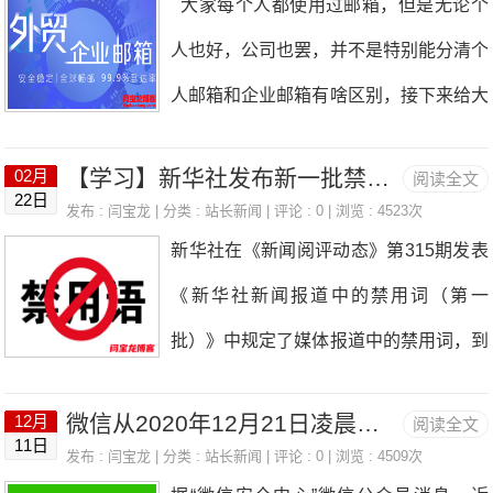
大家每个人都使用过邮箱，但是无论个
了优质开发者的权益。基于此，百度搜索
人也好，公司也罢，并不是特别能分清个
将全面升级“蓝天算法”，2.0版本的蓝天算
人邮箱和企业邮箱有啥区别，接下来给大
法会增强对上述现象的识别和控制能力。
家讲解一下外贸企业邮箱和个人邮箱啥区
请开发者尽快展开自查，避免站点被算法
【学习】新华社发布新一批禁用词和正确表述
02月
阅读全文
别？做外贸应不应该开通企业邮
22日
覆盖带来损失。下面是百度官方给出的通
发布 :
闫宝龙
| 分类 :
站长新闻
| 评论 : 0 | 浏览 : 4523次
箱。 1、适用人群不同 显而易见，个人
新华社在《新闻阅评动态》第315期发表
知：这种情况下看来只有踏踏实实做独立
邮箱主要针对的是个人用户，其各品牌邮
《新华社新闻报道中的禁用词（第一
站的SEO优化还是稳定长期了，所以各
箱用户界面风格比较个性，应用功能也比
批）》中规定了媒体报道中的禁用词，到
位客户朋友们长期坚持做好SEO是长期
较多样化。 企业邮箱就是以企业自己的
处都体现了人道主义和主权意识。 新
网络营销推广的正确之道！
域名为后缀的电子邮件系统，企业的每一
微信从2020年12月21日凌晨开始对于举报违规核实链接不再提供微信内直接打开的服务
12月
阅读全文
增时政社会生活类词汇中强调，对国内领
11日
个员工都可以拥有一个。 2、适用范围
发布 :
闫宝龙
| 分类 :
站长新闻
| 评论 : 0 | 浏览 : 4509次
导干部和国有企业负责人，不使用“老