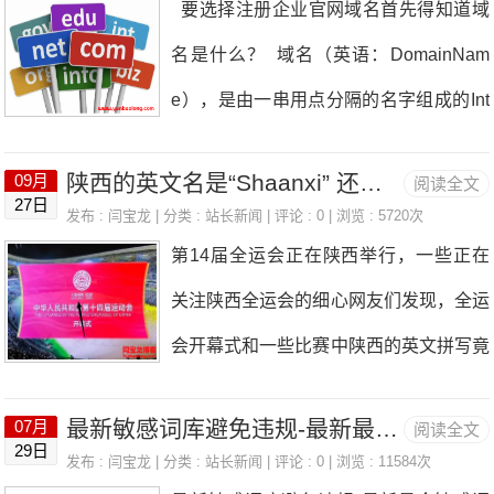
要选择注册企业官网域名首先得知道域
果中获得更靠前的排名，从而大大增加被
然造成审核标准的更加严格，像一些成功
名是什么？ 域名（英语：DomainNam
用户发现的机会。 2.建立品牌可信度：
率不是足够高的好名字，很有可能面对直
e），是由一串用点分隔的名字组成的Int
当用户在搜索相关关键词时，你的网站总
接驳回，成功率随着严审期自然降
ernet上某一台计算机或计算机组的名
是能够出现在前面，这会给用户一种专
低。 3、春节前注册商标，无积压、流
陕西的英文名是“Shaanxi” 还是“Shanxi”？
09月
阅读全文
称，用于在数据传输时对计算机的定位标
业、可靠的印象。久而久之，能够帮助建
27日
程快 例如1月份申请的商标如果没有审
发布 :
闫宝龙
| 分类 :
站长新闻
| 评论 : 0 | 浏览 : 5720次
识。 企业官网是什么？ 企业官网，是企
立起良好的品牌形象和
第14届全运会正在陕西举行，一些正在
核完成，绝对不可能先去审核2月份申请
业在互联网上进行网络营销和形象宣传的
关注陕西全运会的细心网友们发现，全运
的。再加上代理机构春节放假前，都会选
平台，相当于企业的网络名片，不但对企
会开幕式和一些比赛中陕西的英文拼写竟
择将客户已经确定好的商标
业的形象是一个良好的宣传，同时可以辅
然和中文的“Shanxi”不一致！陕西的英文
助企业的销售，通过网络直接帮助企业实
最新敏感词库避免违规-最新最全敏感词列表下载
07月
阅读全文
“Shaanxi”中有两个“a”。中国34个省级行
29日
现产品的销售，企业可以利用网站来进行
发布 :
闫宝龙
| 分类 :
站长新闻
| 评论 : 0 | 浏览 : 11584次
政区中，山西省和陕西省如果都按照简单