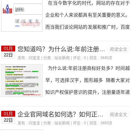
在当今数字化的时代，网站的存在对于
型"检索-推理-生成"链路，实体识别与知
企业和个人来说都具有至关重要的意义。
识图谱第三章GEO内容策略倒金字塔写
而当我们谈论网站的发展和推广时，百度
作、结构化内容、语义熵降低、三层内容
SEO优化是一个无法回避的话题。那
矩阵第四章结构化数据与SchemaJSON-
您知道吗？为什么说:年前注册商标好处多?
01月
阅读全文
么，百度SEO优化现在还有意义吗？百
22日
LD实战部署，8大核心Schema类型详解
发布 :
闫宝龙
| 分类 :
站长新闻
| 评论 : 0 | 浏览 : 3445次
度的收录又是否能真正带来网站流量
为什么说:年前注册商标好处多? 时间越
第五章权威信源建设S/A/B/C四级信源矩
呢？ 一、百度SEO优化的意义 1.提升网
早，可选择汉字，图形越多 随着大家对
阵，官网优化与全平台分发第六章GEO
站可见性：在海量的网站中，如何让用户
知识产权保护意识的提升，注册量逐年递
工具与平台监测工具、内容工具、服务商
能够找到你的网站？这就是百度SEO优
增时间越晚，好 名字就都被注册了 2、
盘点与选型指南第七章分行业GEO实战
化发挥作用的地方。通过针对百度搜索引
企业官网域名如何选？如何正确选择注册官网域名 ？
01月
阅读全文
春节前注册，避免国家严格审核期 商标
电商、B2B、教育、医疗、金融、本地生
22日
擎的算法进行优化，可以让网站在搜索结
发布 :
闫宝龙
| 分类 :
站长新闻
| 评论 : 0 | 浏览 : 3493次
局要在同样的时间内处理更多的业务，必
活、跨境出海第八章效果衡