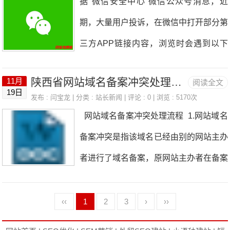
据“微信安全中心”微信公众号消息，近
不同 个人邮箱一般主要用于个人生活邮
板”。报道中一般不有意突出某一类型群
期，大量用户投诉，在微信中打开部分第
件的收发应用，目前，网上购物、社交网
体或某一种身份。如灾祸报道中，不使用
三方APP链接内容，浏览时会遇到以下
站注册、微博注册等互联网活动也基本都
“死难者中有一名北大学生，其余为普通
情况：阅读全文时遭弹窗误导、胁迫跳转
已电子邮箱为验证信息，更有许多人将日
群众”的类似提法。 另外，新闻媒体
陕西省网站域名备案冲突处理流程及方法
11月
阅读全文
或下载第三方APP。此类行为严重影响
历、日程载
19日
和网站应当禁用的不文明用语有38个，
发布 :
闫宝龙
| 分类 :
站长新闻
| 评论 : 0 | 浏览 : 5170次
了微信用户的使用体验。为了更好地保障
网站域名备案冲突处理流程 1.网站域名
例如“装逼、草泥马、特么的、撕逼、玛
微信用户体验，微信称往后如果外部链接
备案冲突是指该域名已经由别的网站主办
拉戈壁、爆菊、JB、呆逼、本屌、齐B短
内容标题、页面文案、按钮说明、文字提
者进行了域名备案，原网站主办者在备案
裙、法克鱿、丢你老母”等。 法律法
示等与实际实现的效果不符，造成用户误
信息发生变化后，没有及时更改备案信
规类类词语中，不宜称“中共XX省省委书
解或误导用户点击，导致用户下载或者跳
息，而出现新的域名所有者在备案时，发
‹‹
1
2
3
›
››
记”“XX市市委书记”，应称“中共XX省委书
转到外部APP的，例如点击新闻标题
生域名冲突现象。 2.发生网站域名备案
记”“XX市委书记”。除对过去特定历史时