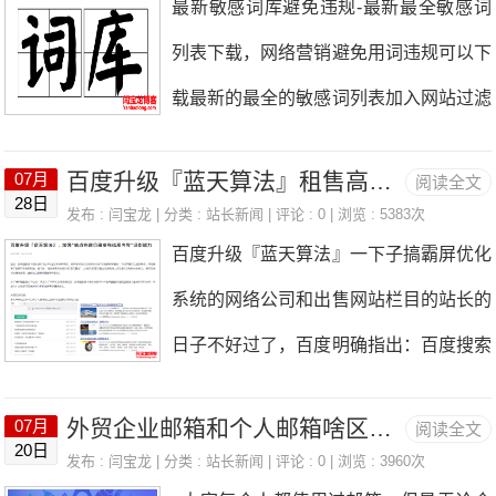
最新敏感词库避免违规-最新最全敏感词
宣传、产品资讯发布、招聘等。是企业通
的拼音拼写，都是“Shanxi”。在中文拼音
列表下载，网络营销避免用词违规可以下
向互联网的平台和门户，是企业开展网络
中，山西的拼音是shānxī，是第一声；陕
载最新的最全的敏感词列表加入网站过滤
营销的重要条件。 以下几种选用域名的
西的拼音是shǎnxī，为第三声。而英文中
系统，避免违规！敏感词库表.doc
方法闫宝龙推荐可以尝试：
是没有声调符号的，这就经常会让大家傻
百度升级『蓝天算法』租售高权重网站栏目的站长日子不好过了！
07月
阅读全文
28日
傻分不清，那么到底“Shanxi”代表的是陕
发布 :
闫宝龙
| 分类 :
站长新闻
| 评论 : 0 | 浏览 : 5383次
百度升级『蓝天算法』一下子搞霸屏优化
西省还是山西省呢？今年5月份，不少媒
系统的网络公司和出售网站栏目的站长的
体到陕西探访全运会筹备情况，还指出西
日子不好过了，百度明确指出：百度搜索
安市政部门在全运会宣传展示牌上将陕西
技术团队发现“站点构造目录发布低质、
的英文名字写成“SHANXI”，这是一种错
外贸企业邮箱和个人邮箱啥区别？做外贸应不应该开通企业邮箱
07月
阅读全文
虚假等与站点主题无关内容”的现象有所
误的英文拼写。哈哈！你学会了吗？
20日
发布 :
闫宝龙
| 分类 :
站长新闻
| 评论 : 0 | 浏览 : 3960次
增加，不仅严重扰乱搜索秩序，更是侵害