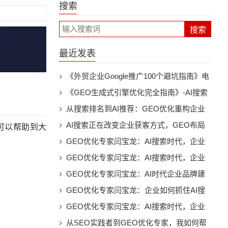
搜索
最近发表
《外贸企业Google推广100个避坑指南》电
子书下载
《GEO生成式引擎优化完全指南》-AI搜索
时代的品牌曝光与流量增长实战电子书下载
从搜索排名到AI推荐：GEO优化重构企业
数字营销新未来
AI搜索正在改变企业获客方式，GEO布局
可以帮助到大
已经成为未来趋势
GEO优化专家闫宝龙：AI搜索时代，企业
为什么必须建立自己的“AI可见性”
GEO优化专家闫宝龙：AI搜索时代，企业
如何打造属于自己的智能推荐入口
GEO优化专家闫宝龙：AI时代企业品牌建
设的新方向，让AI成为企业增长新入口
GEO优化专家闫宝龙：企业如何抓住AI搜
索时代第一波增长机会
GEO优化专家闫宝龙：AI搜索时代，企业
为什么需要重新打造自己的数字影响力
从SEO实践者到GEO优化专家，我如何帮