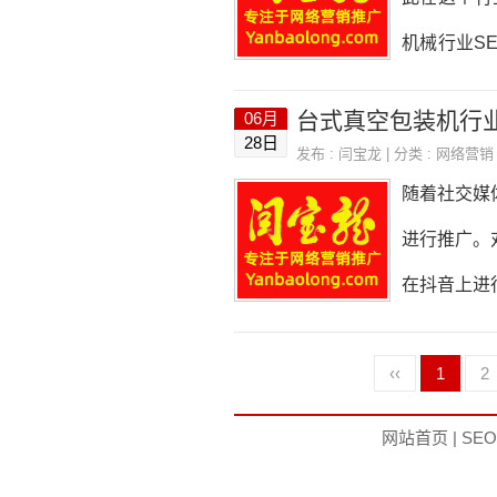
词时，需要
机械行业S
键词，同时
网站的目标
台式真空包装机行
06月
牌知名度，
28日
发布 :
闫宝龙
| 分类 :
网络营销
便更好地进
随着社交媒
也是非常重
进行推广。
更好地吸引
在抖音上进
机，以确保
抖音上进行
‹‹
1
2
制作一些有
些视频可以
网站首页
|
SE
合适的音乐