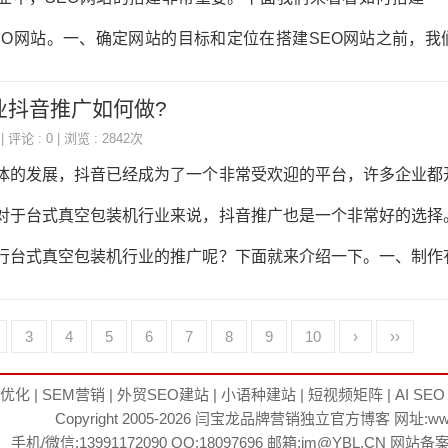
考虑到用户的搜索习惯和竞争情况，选择一些长尾关键词和具有
EO网站。一、确定网站的目标和定位在搭建SEO网站之前，我
要注意关键词的密度和分布。
和定位。在压实机械行业中，我们的目标可能是吸引更多的潜在
业抖音推广如何做?
增加销售额等。因此，在搭建网站之前，我们需要明确网站的目
| 评论 : 0 | 浏览 : 2842次
行后续的网站设计和优化。二、选择合适的域名和主机选择合适
体的发展，抖音已经成为了一个非常受欢迎的平台，许多企业都
要的。在选择域名时，我们需要选择一个简单易记、与行业相关
对于台式真空包装机行业来说，抖音推广也是一个非常好的选择
潜在客户。在选择主机时，我们需要选择一个稳定、速度快、
行台式真空包装机行业的推广呢？下面就来介绍一下。一、制作
网站的正常运行和用户体验。
推广，最重要的就是要制作有趣的视频。对于台式真空包装机行
3
4
5
6
7
8
9
10
›
››
趣的视频，比如演示如何使用台式真空包装机，展示不同的包装
吸引用户的注意力，让他们更加了解台式真空包装机的功能和优
O优化
|
SEM营销
|
外贸SEO建站
|
小语种建站
|
短视频矩阵
|
AI SEO
Copyright 2005-2026
闫宝龙
品牌营销独立官方博客 网址:
ww
在制作视频的时候，选择合适的音乐也非常重要。可以选择一些
手机/微信:13991172090 QQ:18097696 邮箱:im@YBL.CN 网站备