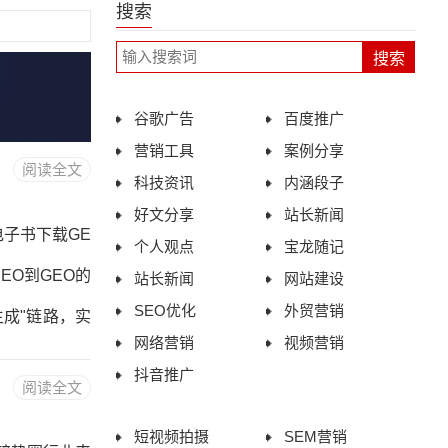
搜索
谷歌广告
百度推广
营销工具
案例分享
阅读全文
科技资讯
内涵段子
好文分享
站长新闻
电子书下载GE
个人观点
宝龙随记
EO到GEO的
站长新闻
网站建设
SEO优化
外贸营销
生成"链路，实
网络营销
视频营销
熵降低、三层
抖音推广
阅读全文
ma类型详解第
短视频拍摄
SEM营销
EO工具与平台