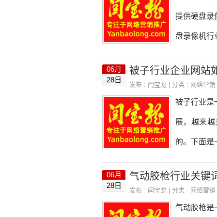
业网站、论
提供硬盘录
在机械行业
盘录像机行
象品牌形象
讨如何设计
被子行业企业网站
06月
网站的整体
28日
发布 :
闫宝龙
| 分类 :
网络营销
的色彩搭配
被子行业是
录像机行业
展，越来越
和优势，同
的。下面是
优势，同时
被子行业企
气动胶枪行业关键
06月
是为了提供
28日
发布 :
闫宝龙
| 分类 :
网络营销
商？你需要
气动胶枪是