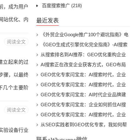
于搜索引擎优
百度搜索推广
(218)
前，成为用户
的域名。3.
网站优化、内
最近发表
一、关键词的
《外贸企业Google推广100个避坑指南》电
阅读全文
子书下载
《GEO生成式引擎优化完全指南》-AI搜索
匹配的重要依
时代的品牌曝光与流量增长实战电子书下载
从搜索排名到AI推荐：GEO优化重构企业
虑以下几个方
建立起来的过
数字营销新未来
AI搜索正在改变企业获客方式，GEO布局
2.热度：关
已经成为未来趋势
GEO优化专家闫宝龙：AI搜索时代，企业
步骤，以最终
适中，不会因
为什么必须建立自己的“AI可见性”
GEO优化专家闫宝龙：AI搜索时代，企业
下几个主要阶
如何打造属于自己的智能推荐入口
GEO优化专家闫宝龙：AI时代企业品牌建
定网站的内容
设的新方向，让AI成为企业增长新入口
GEO优化专家闫宝龙：企业如何抓住AI搜
阅读全文
网站的界面设
索时代第一波增长机会
GEO优化专家闫宝龙：AI搜索时代，企业
为什么需要重新打造自己的数字影响力
从SEO实践者到GEO优化专家，我如何帮
定位和目标，
实验设备行业
助企业进入AI搜索新时代
行网站的前端
联系+Whatsapp+微信