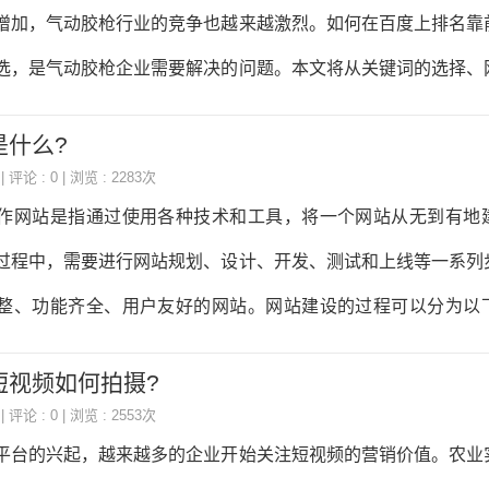
常重要的。你的域名应该简单易记，与你的品牌相关，并且易
增加，气动胶枪行业的竞争也越来越激烈。如何在百度上排名靠
选择一个包含你的品牌名称的域名，或者选择一个与你的产品相关
选，是气动胶枪企业需要解决的问题。本文将从关键词的选择、
引人的网站设计一
面，为大家介绍如何提高气动胶枪行业关键词在百度上的排名。
是什么?
是用户在搜索引擎中输入的词语，也是搜索引擎对网页内容进行
| 评论 : 0 | 浏览 : 2283次
选择合适的关键词是提高排名的关键。在选择关键词时，需要考
作网站是指通过使用各种技术和工具，将一个网站从无到有地
关性：关键词与气动胶枪行业相关度高，能够准确描述产品或服务。
过程中，需要进行网站规划、设计、开发、测试和上线等一系列
量较大，能够吸引更多的潜在客户。3.竞争度：关键词的竞争度
整、功能齐全、用户友好的网站。网站建设的过程可以分为以
激烈而难以排名
站规划：在这个阶段，需要明确网站的目标、定位和受众群体，确
短视频如何拍摄?
制定相应的策略和计划。2.网站设计：在这个阶段，需要进行
| 评论 : 0 | 浏览 : 2553次
体布局、色彩搭配、图标和图片选择等。设计师需要根据网站的
平台的兴起，越来越多的企业开始关注短视频的营销价值。农业
用户体验和品牌形象的界面。3.网站开发：在这个阶段，需要进