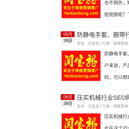
也不例外，
和后端开发
短视频呢？
cript等
内容。农业
防静电手套、腕带
06月
面。根据不
28日
发布 :
闫宝龙
| 分类 :
网络营销
拍摄器材是
防静电手套
以用来拍摄
户来说，产
光等，以提
的，可以帮
合的场景。
群建设是站
压实机械行业SEO
06月
站时，需要
28日
发布 :
闫宝龙
| 分类 :
网络营销
用，同时要
压实机械行
核心，它可
此在这个行