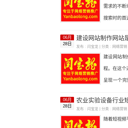
的域名是非
需求的不断
化。你可以
搜索时的首
设计一个吸
容营销等方
建设网站制作网站
06月
选择关键词
28日
发布 :
闫宝龙
| 分类 :
网络营销
据。因此，
建设网站制
面：1.相
程。在这个
键词的搜索
呈现一个完
为竞争过于
段：1.网
农业实验设备行业
06月
和功能，并
28日
发布 :
闫宝龙
| 分类 :
网络营销
计，包括整
随着短视频
设计出符合