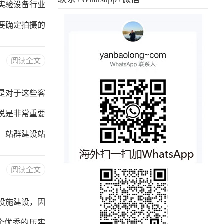
实验设备行业
S、JavaS
要确定拍摄的
展示等多个方
阅读全文
准备拍摄器材
、摄像机都可
是对于这些客
如三脚架、灯
说是非常重要
分，要选择适
、站群建设站
等。在建设网
阅读全文
内容要丰富有
是站群营销的
设施建设，因
。在选择关键
个优秀的压实