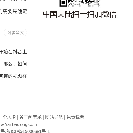
商业价值的关
们需要先确定
客户，提高品
阅读全文
标和定位，以
的域名和主机
开始在抖音上
的域名，以便
。那么，如何
安全可靠的主
有趣的视频在
业来说，可以
效果等等。这
势。二、选择
|
个人IP
|
关于闫宝龙
|
网站导航
|
免责说明
w.Yanbaolong.com
轻快的音乐，
案号:
陕ICP备19006681号-1