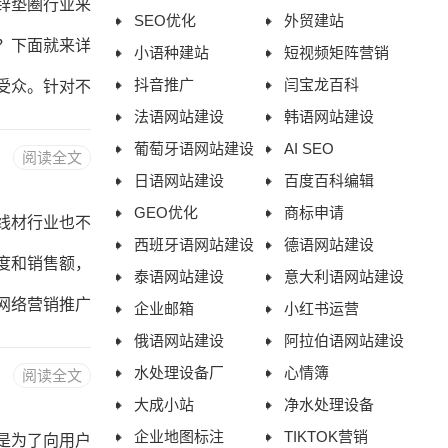
锌垫圈行业来
SEO优化
外贸建站
、B2B、教
？下面就来详
小语种建站
短视频矩阵营销
抖音推广
闫宝龙百科
受众。针对不
法语网站建设
韩语网站建设
商，可以通过
葡萄牙语网站建设
AI SEO
阅读全文
，可以通过生
日语网站建设
百度百科编辑
企业的重要资
GEO优化
商标申请
线材行业也不
西班牙语网站建设
德语网站建设
牌形象的建立
度和销售额，
泰语网站建设
意大利语网站建设
的实力和专业
网络营销推广
企业邮箱
小红书运营
俄语网站建设
阿拉伯语网站建设
标客户群体。
水处理设备厂
心情簿
阅读全文
需要针对这些
大成小站
净水处理设备
通过在建筑行
企业地图标注
TIKTOK营销
是为了向用户