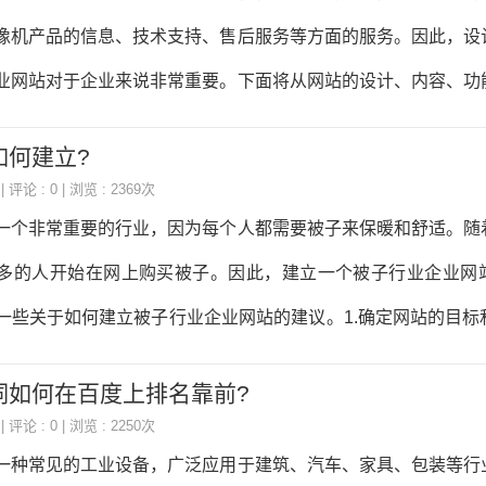
坛等平台发布相关信息，吸引目标客户的关注；对于机械行业客
像机产品的信息、技术支持、售后服务等方面的服务。因此，设
展会上展示产品，与客户进行面对面的交流等方式进行推广。二
业网站对于企业来说非常重要。下面将从网站的设计、内容、功
是企业在市场上的重要资产，建立良好
一个好的硬盘录像机行业网站。一、网站设计1.网站整体风格硬
如何建立?
风格应该以简洁、大气、专业为主，突出硬盘录像机产品的特点
| 评论 : 0 | 浏览 : 2369次
应该以蓝色、黑色、白色为主，突出企业的专业性和稳定性。2.
一个非常重要的行业，因为每个人都需要被子来保暖和舒适。随
网站的布局应该简洁明了，突出产品的特点和优势。首页应该突
多的人开始在网上购买被子。因此，建立一个被子行业企业网
时也要突出企业的品牌形象和企业文化。产品展示页面应该突出
一些关于如何建立被子行业企业网站的建议。1.确定网站的目标
也要突出产品的技术
业网站之前，首先需要确定网站的目标和定位。你的网站是为了
词如何在百度上排名靠前?
被子的信息和知识？你的网站是为了吸引消费者，还是为了吸引
| 评论 : 0 | 浏览 : 2250次
考虑这些问题，以便确定网站的目标和定位。2.选择一个好的域
一种常见的工业设备，广泛应用于建筑、汽车、家具、包装等行