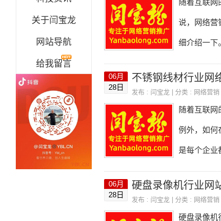
随着互联网
监测工具、
关于闫宝龙
说，网络营
育、医疗、
网站导航
细介绍一下
给我留言
同的受众群
不锈钢线材行业网
06月
专业的技术
28日
发布 :
闫宝龙
| 分类 :
网络营销
动有趣的图
随着互联网
产之一，也
例外，如何
和维护。可
是每个企业
性，提高品
的策划。一
硬盘录像机行业网
06月
不锈钢线材
28日
发布 :
闫宝龙
| 分类 :
网络营销
行业的特点
硬盘录像机