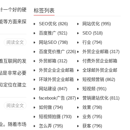
户，可以通过
计一个好的硬
标签列表
、建立品牌形
能等方面来探
SEO优化
(826)
网站优化
(995)
百度推广
(921)
SEO
(518)
盘录像机行业
阅读全文
网站SEO
(798)
行业
(794)
和优势。网站
百度竞价推广
(226)
外贸企业邮箱
(317)
网站布局硬盘
外贸邮箱
(312)
付费外贸企业邮箱
着互联网的发
出产品的特点
外贸企业企业邮箱
(313)
全球邮外贸企业邮
站是非常必要
(314)
环球外贸企业邮箱
箱
(314)
短视频营销
(862)
产品的特点和
和定位在建立
(313)
网站建设
(847)
短视频
(991)
销售被子，还
facebook广告
(287)
营销建站优化
(811)
阅读全文
如何做
(794)
效果
(798)
批发商和分销
短视频拍摄
(793)
业务
(795)
名选择一个好
业。随着市场
怎么弄
(795)
获客
(796)