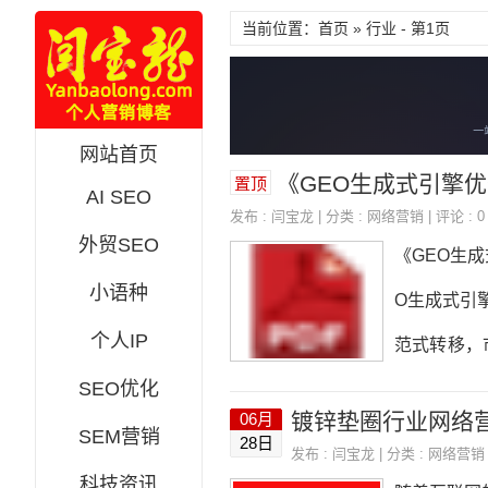
当前位置：首页 » 行业 - 第1页
网站首页
《GEO生成式引擎优化完
置顶
AI SEO
发布 :
闫宝龙
| 分类 :
网络营销
| 评论 : 0
外贸SEO
《GEO生
小语种
O生成式引擎
个人IP
范式转移，
SEO优化
体识别与知
镀锌垫圈行业网络
06月
内容矩阵第四
SEM营销
28日
发布 :
闫宝龙
| 分类 :
网络营销
五章权威信
科技资讯