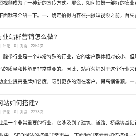
短视频成为了一种新的宣传方式。那么，如何拍摄一部好的农业
。前端开发主要负责网站的页面展示和用户交互，使用HTML、CS
下面就来介绍一下。一、确定拍摄内容在拍摄短视频之前，首先
技术实现网站的界面
实验设备行业的短视频可以包括产品介绍、使用方法、实验效果
行业站群营销怎么做?
同的目的和受众，确定拍摄的内容，有针对性地进行拍摄。二、
| 评论 : 0 | 浏览 : 2354次
拍摄短视频的基础，要选择适合的器材。一般来说，手机、相机
、腕带行业是一个非常特殊的行业，它的客户群体相对较小，但
短视频。如果条件允许，可以选择专业的摄像机和配套的设备，
品的质量和性能是非常重要的。因此，站群营销对于这个行业来
高拍摄质量。三、选择拍摄场景拍摄场景是短视频的重要组成部
助企业提高品牌知名度，吸引更多的潜在客户，提高销售额。一
农业实验设备行业的
群营销的基础，它包括网站的建设、内容的撰写、关键词的优化
网站如何搭建?
考虑到用户的需求和搜索引擎的要求，网站的设计要简洁明了，
| 评论 : 0 | 浏览 : 2273次
注意关键词的密度和排版的合理性。二、关键词优化关键词优化
业是一个非常重要的行业，它涉及到了建筑、道路、桥梁等基础
以帮助企业在搜索引擎中获得更好的排名，吸引更多的潜在客户
业中，SEO网站的搭建非常重要。下面我们来看看如何搭建一