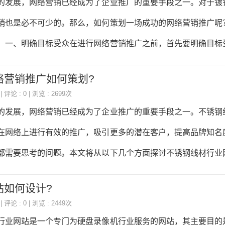
的发展，网络营销已经成为了企业推广的重要手段之一。对于镀
内容工具、服务商盘点与选型指南第七章分行业GEO实战电商
销也是必不可少的。那么，如何策划一场成功的网络营销推广呢
金融、本地生活、跨境出海第八章效果衡
。一、明确目标受众在进行网络营销推广之前，首先要明确目标
体，推广策略也会有所不同。比如，如果是针对工程师或者采购
络营销推广如何策划?
文章或者视频来展示产品的优势和特点；如果是针对普通消费者
| 评论 : 0 | 浏览 : 2699次
片或者视频来吸引他们的注意力。二、建立品牌形象品牌形象是
的发展，网络营销已经成为了企业推广的重要手段之一。不锈钢
是网络营销推广的重要内容。在进行网络营销推广时，要注重品
在网络上进行有效的推广，吸引更多的潜在客户，提高品牌知名
以通过发布企业新闻、行业动态、产品介绍等内容来展示企业
都需要思考的问题。本文将从以下几个方面探讨不锈钢线材行业
牌知名度和美誉度。三、选择合
、明确目标客户群体在进行网络营销推广之前，首先需要明确目
站如何设计?
行业的客户群体主要包括建筑、机械、电力、化工等行业，因此
| 评论 : 0 | 浏览 : 2449次
和需求，制定相应的营销策略。例如，对于建筑行业客户，可以
行业网站是一个专门为硬盘录像机行业服务的网站，其主要目的