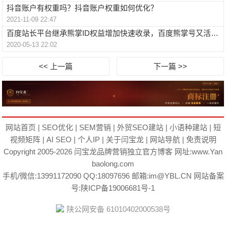
抖音账户有权重吗？抖音账户权重如何优化？
2021-11-09 22:47
百度站长平台继承熊掌ID权益增加快速收录，百度熊掌号又活了？
2020-05-13 22:02
<< 上一篇
下一篇 >>
网站首页
|
SEO优化
|
SEM营销
|
外贸SEO建站
|
小语种建站
|
短
视频矩阵
|
AI SEO
|
个人IP
|
关于闫宝龙
|
网站导航
|
免责说明
Copyright 2005-2026
闫宝龙
品牌营销独立官方博客 网址:
www.Yan
baolong.com
手机/微信:13991172090 QQ:18097696 邮箱:im@YBL.CN 网站备案
号:
陕ICP备19006681号-1
陕公网安备 61010402000538号