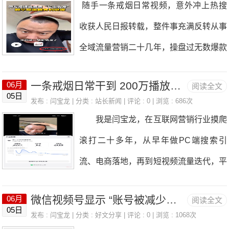
随手一条戒烟日常视频，意外冲上热搜
型"检索-推理-生成"链路，实体识别与知
收获人民日报转载，整件事充满反转从事
识图谱第三章GEO内容策略倒金字塔写
全域流量营销二十几年，操盘过无数爆款
作、结构化内容、语义熵降低、三层内容
内容，但从来没有一件事像这次戒烟生发
矩阵第四章结构化数据与SchemaJSON-
一条戒烟日常干到 200万播放，实打实踩透抖音流量底层逻辑
06月
阅读全文
视频一样，层层反转，处处充满戏剧性，
05日
LD实战部署，8大核心Schema类型详解
发布 :
闫宝龙
| 分类 :
站长新闻
| 评论 : 0 | 浏览 : 686次
直到现在回想起来依旧感慨万千。先说说
我是闫宝龙，在互联网营销行业摸爬
第五章权威信源建设S/A/B/C四级信源矩
拍这条视频的起因，完全是生活里的真实
滚打二十多年，从早年做PC端搜索引
阵，官网优化与全平台分发第六章GEO
困扰。我烟龄很长，四十岁出头发际线肉
流、电商落地，再到短视频流量迭代，平
工具与平台监测工具、内容工具、服务商
眼可见地后退，头顶稀稀拉拉，一边常年
台玩法换了一波又一波，但流量的底层逻
盘点与选型指南第七章分行业GEO实战
抽烟，一边被脱发折磨，试过不少方法都
微信视频号显示 “账号被减少推荐”？亲测 3 步申诉解封，账号快速恢复正常推荐
06月
阅读全文
辑万变不离其宗。2026年6月1日我从零
电商、B2B、教育、医疗、金融、本地生
05日
没改善。下定决心彻底戒烟之后，坚持了
发布 :
闫宝龙
| 分类 :
好文分享
| 评论 : 0 | 浏览 : 1068次
新开抖音号，没投DOU+、没找达人互
活、跨境出海第八章效果衡