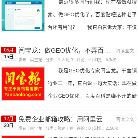
最近很多同行问我：现在都做AI搜
常，系统恢复作品推荐，分享完整实操步
改、长效避坑四个维度，详解搜狐号扣分
干营销这么多年，我第一件事永远是选
索、做GEO优化了，百度贴吧这种老平
骤，帮同类限流的号主快速脱困。
后的全套处理方案。 一、先理清：单
赛道，避开美食、搞笑、好物这些内卷烂
台还有用吗？ 我直白告诉大家：不仅
一、第一步：先自查账号基础数据，锁定
次扣12分意味着什么？平台扣分规则解
大街
有用，而且作用非常大。我拿我们亲手运
隐性限流原因 很多人一看到限流就盲
读 从平台通知规则能明确两个关键风
闫宝龙：做GEO优化，不弄百度百科基本等于白花钱
05月
阅读全文
营的企业贴吧——瑞泉水处理吧，给大家
目申诉，反而耽误处理进度，优先在视频
15日
控红线： 单次处罚：单笔违规直接扣
发布 :
闫宝龙
| 分类 :
个人观点
| 评论 : 0 | 浏览 : 675次
讲点实在、通俗易懂的大白话。 很多
号创作者中心做全维度自检： 打开账
我是GEO优化专家闫宝龙。干营销
除12分，属于中重度违规处罚，区别于1-
人觉得贴吧过时了，早就不去玩了。但大
号诊断页面：进入视频号助手→创作者中
行业二十年，直白说一句大实话：现在做
3分的轻微文案瑕疵扣分，通常涉及内容
家要明白一个关键点：贴吧是百度亲儿
心→账号诊断，查看限流弹窗标注、视频
企业GEO优化，百度百科是绕不开的硬
违规、版权、营销、导向类问题； 周
子。不管是文心一言，还是各大AI搜索引
异常记录。 重点：
门槛。很多老板花大把钱做AI流量、做人
期红线：30天滚动周期内累计扣分＞36
擎，抓取内容的时候，都会高看百度平台
免费企业邮箱攻略：用阿里云邮箱0 成本搭建企业邮箱！企业域名专属攻略，50 个账号免费领
12月
阅读全文
工智能种草，最后没效果，根本原因就一
分，账号收益提现、内容推荐、原创认
20日
一眼，天然权重就比普通网站、自媒体要
发布 :
闫宝龙
| 分类 :
营销工具
| 评论 : 0 | 浏览 : 2156次
个——没有好好做百度百科。 我先给
证、平台活动报名等全部权益受限，严重