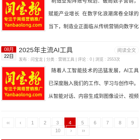
制造业矩阵账号规划：破局数字营销，
的域名（本文以Yanbaolong.com为
客户关系维护与可持续发展等核心议题展
在AI眼里，百科就是官方标准答案。
赋能产业增长 在数字化浪潮席卷全球的
例），且具备该域名的DNS解析管理权
开深入研讨与经验交流。其中，客户服务
我给大家举个直白的例子：两家同行企
当下，制造业正面临从传统营销向数字化
限（如果域名在阿里云购买，后续解析会
与续费作为企业生存发展的关键环节，成
业，一家
营销转型的关键节点。矩阵账号作为一种
更便捷）；账号实名认证：用于申请的阿
为本次闭门会的焦点讨论内容。山东尚帝
2025年主流AI工具
08月
阅读全文
多平台、多维度的内容传播模式，能够帮
里云账号需提前完成实名认证（个人或企
22日
传媒售后服务部经理于世波凭借丰富的实
发布 :
闫宝龙
| 分类 :
营销工具
| 评论 : 0 | 浏览 : 2553次
助制造业企业打破信息传播壁垒，精准触
业实名认证均可）；申请数量限制：单个
随着人工智能技术的迅猛发展，AI工具
战经验受邀登台，分享客户服务与续费的
达目标受众，提升品牌影响力与市场竞争
阿里云账号最多可申请1个企业邮箱免费
已深度融入我们的工作、学习与创作中。
核心要点，闫宝龙先生亦受邀现场参会，
力。然而，制造业矩阵账号的规划并非简
版，单个实名认证的
从智能对话、内容生成到图像设计、视频
与在场嘉宾共同见证行业服务理念的创新
单的账号堆砌，需结合行业特性、企业需
制作，各类AI工具百花齐放，极大提升了
碰撞与思想交融。 在客户服务专题分享
求与用户痛点，构建系统化、差异化的运
效率与创造力。本文将系统梳理当前市场
‹‹
‹
1
2
3
4
5
6
7
8
9
环节，于世波经理以“心态决定服务高度”
营体系。本文将从账号定位、内容规划、
10
›
››
上主流的AI工具，按应用场景分类，详细
为切入点，开篇即着重强调“客户服务心