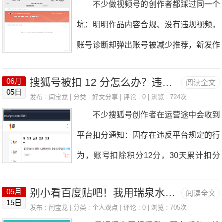
不少做视频号的创作者都踩过同一个
一段时间，某天洗头忽然摸到头顶冒出一
暖、不拍剧本段子，就踏踏实实记录自己
坑：明明作品内容合规、没有违规视频，
层细软小碎发，头皮出油、发痒的情况也
戒烟日常，随手一条口播视频，上线1天
账号诊断却弹出账号被减少推荐，新发作
好转很多，当时心里又惊喜又感慨。平日
17小时硬生生跑出200万播放，后台当日
品播放断崖下跌、零流量、没有自然推
里我给企业做短视频运营培训，最清楚大
新增播放9.28万，整号只涨粉82，点赞2
搜狐号被扣 12 分怎么办？违规扣分应对、申诉与账号风控全攻略
06月
阅读全文
荐，翻看异常记录还显示近180天视频无
众对传统戒烟科普有多排斥。网上所有控
05日
886，评论、收藏双双破千，实打实靠自
发布 :
闫宝龙
| 分类 :
好文分享
| 评论 : 0 | 浏览 : 724次
违规，找不到限流根源。 我前段时间
烟内容，通篇都是肺部病变、心血管疾
不少搜狐号创作者在运营途中会收到
然流量打爆。 很多做短视频的同行、
就遇上这个问题，账号突然被系统减少推
病，文字生硬、画面压抑，刷到的人大多
平台扣分通知：因存在违反平台规定的行
新手私信找我取经：老闫，你新号零冷启
荐，新视频发布几天只有零星浏览。摸索
一秒划走。反观脱发，是不分男女、覆盖
为，账号扣除积分12分，30天累计扣分
动凭啥轻轻松松破百万流量？今天抛开虚
实操3个步骤，当天人工审核就处理完
亿万中年
超36分将影响账号权益与认证资质，突
头巴脑的理论，拿我这条爆款实战复盘，
毕，账号从橙色限流提示变成绿色账号状
别小看百度贴吧！我用瑞泉水处理吧，看透贴吧GEO优化的底层逻辑
05月
阅读全文
如其来的扣分让很多作者不知所措。本文
全是落地干货。 一、老营销人选赛
15日
态正常，官方客服明确回复：账号恢复正
发布 :
闫宝龙
| 分类 :
个人观点
| 评论 : 0 | 浏览 : 705次
从扣分原因排查、申诉操作、后续风控整
道：不扎堆红海，专啃普通人刚需痛点