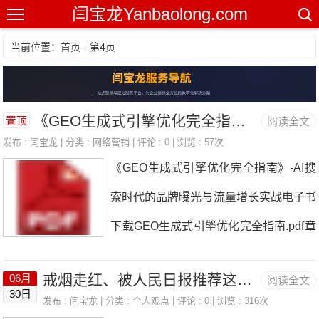
闫宝龙Yanbaolong.com
当前位置：首页 - 第4页
《GEO生成式引擎优化完全指南》-AI搜索时代的品牌曝光与流量增长实战电子书下载
置顶
阅读全文
发布 :
闫宝龙
| 分类 :
网络营销
| 评论 : 0 | 浏览 : 57次
《GEO生成式引擎优化完全指南》-AI搜
索时代的品牌曝光与流量增长实战电子书
下载GEO生成式引擎优化完全指南.pdf章
节主题核心价值第一章GEO时代的到来
戒烟走红、被人民日报推荐这件事的真实全过程
06月
阅读全文
从SEO到GEO的范式转移，市场数据与
30日
发布 :
闫宝龙
| 分类 :
个人观点
| 评论 : 0 | 浏览 : 316次
窗口期判断第二章GEO技术原理大模