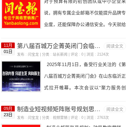
对于预算有限的初创团队或中小企业来
高。这也是我坚持做企业自建贴吧的根本
大家讲直白点，什么是GEO？以前做SE
时认证被取消、账号限流封禁。 简单
说，拥有专属企业邮箱不仅能提升品牌专
原因。 先说最直观的一点，AI认贴吧
O，是给搜索引擎看，让你排在前面；现
换算：本次已扣12分，剩余安全扣分额
业度，还能保障办公通信安全。今天就给
的内容。 我们运营瑞泉水处理吧这段
在的GEO，是给AI看。不管是文心一
度仅24分
大家带来阿里云企业邮箱免费版的完整申
时间深有体会。以前单纯靠官网发文章，
言、通义千问还是星火，用户一问相关行
第八届百城万企菁英闭门会临沂召开 闫宝龙现场参会共探服务新路径
11月
阅读全文
请攻略，以Yanbaolong.com域名为例，
AI基本不怎么收录引用。但是贴吧不一
01日
业问题，AI会自动筛选靠谱企业推荐给用
发布 :
闫宝龙
| 分类 :
站长新闻
| 评论 : 0 | 浏览 : 2124次
手把手教你零成本申请50个企业邮箱账
样，我们在吧里发的设备介绍、施工案
2025年11月1日，备受行业关注的《第
户。 现在所有AI大模型，判断一家公
号，全程免费且配置简单，新手也能快速
例、行业答疑，只要用户在AI搜索框问水
八届百城万企菁英闭门会》在山东临沂正
司靠不靠谱，最简单粗暴的标准就是：有
上手！一、申请前必看：满足这3个条件
处理相关问题，大概率能刷到我们贴吧的
式拉开帷幕。本次会议以“聚力服务创
没有百度百科、词条质量好不好。 这
即可免费开通在申请阿里云企业邮箱免费
内容。同样一段
新，赋能企业增长”为主题，吸引了来自
里给大家说个行业内幕：目前国内所有A
版前，需确认是否符合以下基础要求，缺
制造业短视频矩阵账号规划思路汇总
09月
阅读全文
全国各地的百余位企业高管、行业专家及
I，训练数据大半都参考百度百科。百科
23日
一不可哦：域名所有权：必须拥有已注册
发布 :
闫宝龙
| 分类 :
视频营销
| 评论 : 0 | 浏览 : 2763次
服务精英齐聚一堂，围绕企业服务升级、
审核严、内容正规、没有乱七八糟广告，