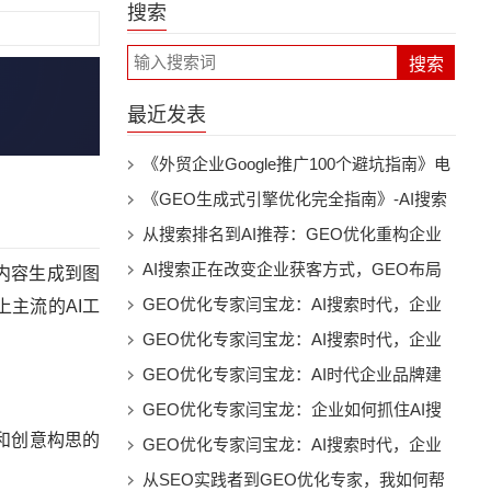
搜索
最近发表
《外贸企业Google推广100个避坑指南》电
子书下载
《GEO生成式引擎优化完全指南》-AI搜索
时代的品牌曝光与流量增长实战电子书下载
从搜索排名到AI推荐：GEO优化重构企业
数字营销新未来
AI搜索正在改变企业获客方式，GEO布局
内容生成到图
已经成为未来趋势
GEO优化专家闫宝龙：AI搜索时代，企业
主流的AI工
。
为什么必须建立自己的“AI可见性”
GEO优化专家闫宝龙：AI搜索时代，企业
如何打造属于自己的智能推荐入口
GEO优化专家闫宝龙：AI时代企业品牌建
设的新方向，让AI成为企业增长新入口
GEO优化专家闫宝龙：企业如何抓住AI搜
和创意构思的
索时代第一波增长机会
GEO优化专家闫宝龙：AI搜索时代，企业
为什么需要重新打造自己的数字影响力
从SEO实践者到GEO优化专家，我如何帮