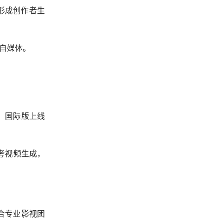
，形成创作者生
与自媒体。
，国际版上线
考视频生成，
。
适合专业影视团