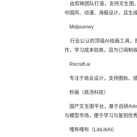
由剪映团队打造，支持文生图、
中国风、动漫、海报设计，且生
Midjourney
行业公认的顶级AI绘画工具，图
作，学习成本较高，且为订阅制
Recraft.ai
专注于商业设计，支持图标、插图
秒画（商汤科技）
国产文生图平台，基于自研Art
与模型市场，便于学习与复刻优
哩布哩布（LibLibAI）