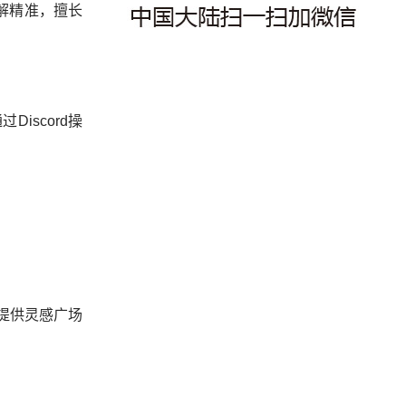
解精准，擅长
scord操
。
提供灵感广场