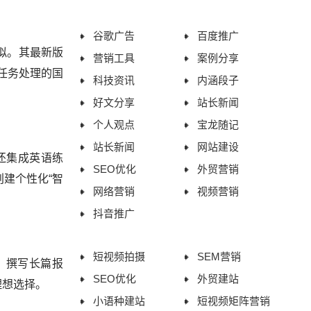
助企业进入AI搜索新时代
谷歌广告
百度推广
拟。其最新版
营销工具
案例分享
任务处理的国
科技资讯
内涵段子
好文分享
站长新闻
个人观点
宝龙随记
站长新闻
网站建设
还集成英语练
SEO优化
外贸营销
建个性化“智
网络营销
视频营销
抖音推广
短视频拍摄
SEM营销
、撰写长篇报
SEO优化
外贸建站
理想选择。
小语种建站
短视频矩阵营销