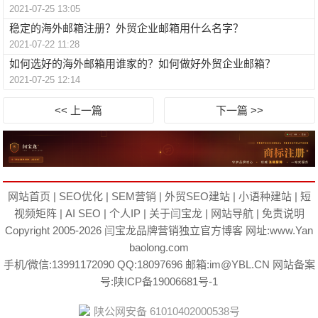
2021-07-25 13:05
稳定的海外邮箱注册？外贸企业邮箱用什么名字？
2021-07-22 11:28
如何选好的海外邮箱用谁家的？如何做好外贸企业邮箱？
2021-07-25 12:14
<< 上一篇
下一篇 >>
网站首页
|
SEO优化
|
SEM营销
|
外贸SEO建站
|
小语种建站
|
短
视频矩阵
|
AI SEO
|
个人IP
|
关于闫宝龙
|
网站导航
|
免责说明
Copyright 2005-2026
闫宝龙
品牌营销独立官方博客 网址:
www.Yan
baolong.com
手机/微信:13991172090 QQ:18097696 邮箱:im@YBL.CN 网站备案
号:
陕ICP备19006681号-1
陕公网安备 61010402000538号