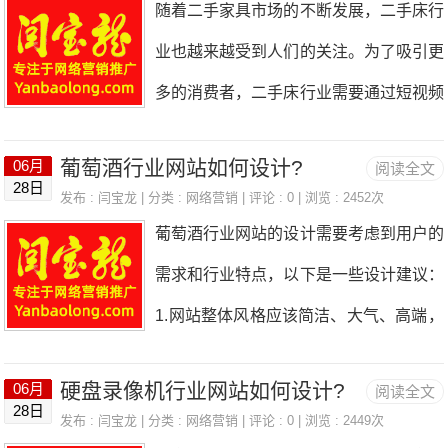
随着二手家具市场的不断发展，二手床行
型"检索-推理-生成"链路，实体识别与知
业也越来越受到人们的关注。为了吸引更
识图谱第三章GEO内容策略倒金字塔写
多的消费者，二手床行业需要通过短视频
作、结构化内容、语义熵降低、三层内容
来展示自己的产品和服务。那么，如何拍
矩阵第四章结构化数据与SchemaJSON-
葡萄酒行业网站如何设计?
06月
阅读全文
摄一部好的二手床行业短视频呢？下面就
28日
LD实战部署，8大核心Schema类型详解
发布 :
闫宝龙
| 分类 :
网络营销
| 评论 : 0 | 浏览 : 2452次
来介绍一下。一、确定拍摄内容在拍摄短
葡萄酒行业网站的设计需要考虑到用户的
第五章权威信源建设S/A/B/C四级信源矩
视频之前，首先需要确定拍摄的内容。二
需求和行业特点，以下是一些设计建议：
阵，官网优化与全平台分发第六章GEO
手床行业的短视频可以包括以下内容：1.
1.网站整体风格应该简洁、大气、高端，
工具与平台监测工具、内容工具、服务商
产品展示：展示二手床的外观、尺寸、材
符合葡萄酒行业的品质和文化。2.首页应
盘点与选型指南第七章分行业GEO实战
质等信息，让消费者更加了解产品。2.使
硬盘录像机行业网站如何设计?
06月
阅读全文
该突出品牌形象和特色，展示最新的产品
电商、B2B、教育、医疗、金融、本地生
28日
用场景：展示二手床在不同的使用场景下
发布 :
闫宝龙
| 分类 :
网络营销
| 评论 : 0 | 浏览 : 2449次
和促销活动，吸引用户的注意力。3.网站
活、跨境出海第八章效果衡