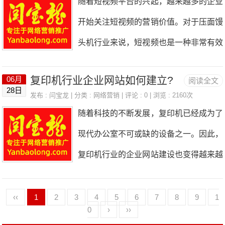
随着短视频平台的兴起，越来越多的企业
高转化率等。明确目标有助于制定合理的
金配件行业SEO网站的搭建方法。一、
JavaScript等技术实现网站的界面
开始关注短视频的营销价值。对于压面馒
推广策略和衡量推广效果。二、了解目标
确定网站的目标和定位在搭建SEO网站
头机行业来说，短视频也是一种非常有效
客户了解目标客户是进行行业网络营销推
之前，首先需要确定网站的目标和定位。
的宣传方式。那么，如何拍摄一部好的压
广的重要前提。需要了解目标客户的年
通用五金配件行业的SEO网站主要有两
复印机行业企业网站如何建立?
06月
阅读全文
面馒头机行业短视频呢？下面就来介绍一
龄、性别、职业、兴趣爱好等信息，以便
28日
个目标：一是提高品牌知名度，二是增加
发布 :
闫宝龙
| 分类 :
网络营销
| 评论 : 0 | 浏览 : 2160次
下。一、确定拍摄内容在拍摄短视频之
制定针对性的推广策略。可以通过市场调
随着科技的不断发展，复印机已经成为了
销售额。因此，在搭建网站时需要注重品
前，首先需要确定拍摄的内容。对于压面
研、数据分析等方式获取客户信息。三、
现代办公室不可或缺的设备之一。因此，
牌宣传和产品推广。二、选择合适的域名
馒头机行业来说，可以从以下几个方面入
选择合适的推广渠道
复印机行业的企业网站建设也变得越来越
和主机选择合适的域名和主机是SEO网
手：1.产品展示：展示压面馒头机的外
重要。一个好的企业网站可以为企业带来
站搭建的第一步。域名应该简单易记，与
观、功能、性能等方面的特点。2.生产流
更多的客户和业务，提高企业的知名度和
‹‹
1
2
3
4
5
6
7
8
9
1
企业名称或产品相关，同时要注意域名的
程：展示压面馒头机的生产流程，包括原
0
›
››
竞争力。那么，如何建立一个好的复印机
后缀，建议选择.com或.cn后缀。主机的