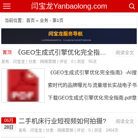
闫宝龙Yanbaolong.com
当前位置：首页 » 业务 - 第1页
《GEO生成式引擎优化完全指南》-AI搜索时代的品牌曝光与流量增长实战电子书下载
置顶
阅读全文
发布 :
闫宝龙
| 分类 :
网络营销
| 评论 : 0 | 浏览 : 55次
《GEO生成式引擎优化完全指南》-AI搜
索时代的品牌曝光与流量增长实战电子书
下载GEO生成式引擎优化完全指南.pdf章
节主题核心价值第一章GEO时代的到来
二手机床行业短视频如何拍摄?
06月
阅读全文
从SEO到GEO的范式转移，市场数据与
28日
发布 :
闫宝龙
| 分类 :
网络营销
| 评论 : 0 | 浏览 : 2464次
窗口期判断第二章GEO技术原理大模