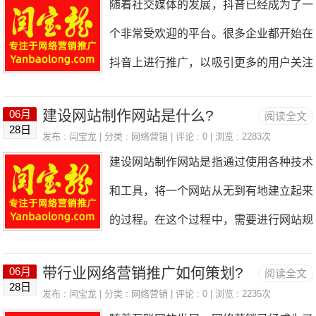
随着社交媒体的发展，抖音已经成为了一
搭配应该以蓝色、黑色、白色为主，突出
目标和定位在建立被子行业企业网站之
动和参
个非常受欢迎的平台。很多企业都开始在
企业的专业性和稳定性。2.网站布局硬盘
前，首先需要确定网站的目标和定位。你
抖音上进行推广，以吸引更多的用户关注
录像机行业网站的布局应该简洁明了，突
的网站是为了销售被子，还是为了提供被
和购买。起重装卸设备行业也可以通过抖
出产品的特点和优势。首页应该突出产品
子的信息和知识？你的网站是为了吸引消
建设网站制作网站是什么?
06月
阅读全文
音推广来提高品牌知名度和销售额。下面
的特点和优势，同时也要突出企业的品牌
28日
费者，还是为了吸引批发商和分销商？你
发布 :
闫宝龙
| 分类 :
网络营销
| 评论 : 0 | 浏览 : 2283次
是一些关于如何在抖音上进行起重装卸设
形象和企业文化。产品展示页面应该突出
建设网站制作网站是指通过使用各种技术
需要考虑这些问题，以便确定网站的目标
备行业推广的建议。1.制作有趣的视频抖
产品的特点和优势，同时也要突出产品的
和工具，将一个网站从无到有地建立起来
和定位。2.选择一个好的域名选择一个好
音是一个以视频为主的平台，因此制作有
技术
的过程。在这个过程中，需要进行网站规
的域名是非常重要的。你的域名应该简单
趣的视频是非常重要的。起重装卸设备行
划、设计、开发、测试和上线等一系列步
易记，与你的品牌相关，并且易于搜索引
业可以制作一些有趣的视频，例如展示起
带行业网络营销推广如何策划?
06月
阅读全文
骤，以最终呈现一个完整、功能齐全、用
擎优化。你可以选择一个包含你的品牌名
28日
重装卸设备的使用方法、展示起重装卸设
发布 :
闫宝龙
| 分类 :
网络营销
| 评论 : 0 | 浏览 : 2235次
户友好的网站。网站建设的过程可以分为
称的域名，或者选择一个与你的产品相关