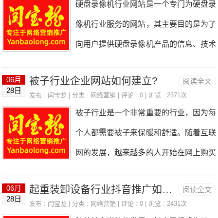
硬盘录像机行业网站是一个专门为硬盘录
的效果，例如卧室、客厅等。3.客户评
应该提供详细的产品信息，包括产地、品
像机行业服务的网站，其主要目的是为了
价：展示消费者对二手床的评价和使用体
种、口感、价格等，方便用户选择和购
向用户提供硬盘录像机产品的信息、技术
验，增加消费者的信任度。4.售后服务：
买。4.网站应该提供专业的葡萄酒知识和
支持、售后服务等方面的服务。因此，设
介绍二手床行业的售后服务，例如退换货
品鉴技巧，帮助用户了解葡萄酒的文化和
被子行业企业网站如何建立?
06月
阅读全文
计一个好的硬盘录像机行业网站对于企业
政策、维修保养等。二、准备拍摄设备拍
28日
品质，提高用户的购买体验。5.网站应该
发布 :
闫宝龙
| 分类 :
网络营销
| 评论 : 0 | 浏览 : 2371次
来说非常重要。下面将从网站的设计、内
摄短视频需要一些专业的设备，例如摄像
被子行业是一个非常重要的行业，因为每
提供在线购买和配送服务，方便用户购买
容、功能等方面来探讨如何设计一个好的
机、三脚架、灯光等
个人都需要被子来保暖和舒适。随着互联
和收货。6.网站应该提供客户服务和售后
硬盘录像机行业网站。一、网站设计1.网
网的发展，越来越多的人开始在网上购买
服务，包括在线咨询、退换货等，提高用
站整体风格硬盘录像机行业网站的整体风
被子。因此，建立一个被子行业企业网站
户的满意度和忠诚度。7.网站应该提供社
格应该以简洁、大气、专业为主，突出硬
起重装卸设备行业抖音推广如何做?
06月
阅读全文
是非常必要的。下面是一些关于如何建立
交媒体分享和评论功能，方便用户分享和
28日
盘录像机产品的特点和优势。网站的色彩
发布 :
闫宝龙
| 分类 :
网络营销
| 评论 : 0 | 浏览 : 2431次
被子行业企业网站的建议。1.确定网站的
交流葡萄酒的体验和感受，增加用户的互