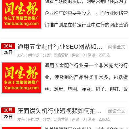
随着互联网的发展，网络营销已经成为了
备的性能等等。这些视频可以吸引更多的
以下几个主要阶段：1.网站规划：在这个
的域名。3.设计一个吸引人的网站设计一
企业推广的重要手段之一。而行业网络营
用户关注，并提高品牌知名度。2.利用抖
阶段，需要明确网站的目标、定位和受众
销推广则是在特定行业中进行的网络营销
音的特点抖音有很多特点，例如短视频、
群体，确定网站的内容和功能，并制定相
活动，其目的是为了提高企业在该行业中
音乐、特效等等。起重装卸设备行业可以
应的策略和计划。2.网站设计：在这个阶
通用五金配件行业SEO网站如何搭建?
06月
阅读全文
的知名度和影响力，从而吸引更多的潜在
利用这些特点来制作更加有趣的视频。例
28日
段，需要进行网站的界面设计，包括整体
发布 :
闫宝龙
| 分类 :
网络营销
| 评论 : 0 | 浏览 : 2071次
客户和增加销售额。本文将从策划的角
如，可以在视频中加入一些音乐和特效，
通用五金配件行业是一个非常庞大的行
布局、色彩搭配、图标和图片选择等。设
度，介绍如何进行行业网络营销推广。
让视频更加生动有趣。这样可以吸引更多
业，涉及到的产品种类非常多，包括螺
计师需要根据网站的定位和目标，设计出
一、明确目标在进行行业网络营销推广之
的用户关注，
丝、螺母、垫圈、弹簧、销子、铆钉、紧
符合用户体验和品牌形象的界面。3.网站
前，首先需要明确推广的目标。目标应该
固件等等。在这个行业中，SEO网站的
开发：在这个阶段，需要进行网站的前端
具体、可衡量、可达成。例如，提高企业
压面馒头机行业短视频如何拍摄?
06月
阅读全文
搭建非常重要，可以帮助企业提高品牌知
和后端开发。前端开发主要负责网站的页
28日
在该行业中的知名度、增加网站流量、提
发布 :
闫宝龙
| 分类 :
网络营销
| 评论 : 0 | 浏览 : 2363次
名度和销售额。下面就来介绍一下通用五
面展示和用户交互，使用HTML、CSS、