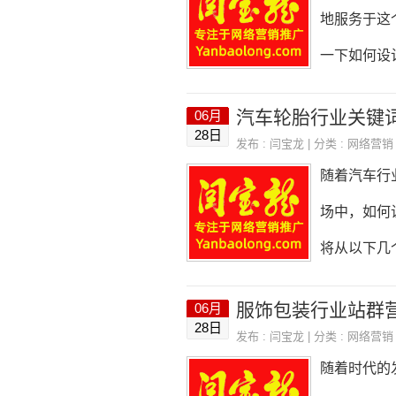
点和品质。
地服务于这
小和颜色，
一下如何设
站的定位。
汽车轮胎行业关键
06月
进行信息的
28日
发布 :
闫宝龙
| 分类 :
网络营销
台。这样可
随着汽车行
次，我们需
场中，如何
息发布功能
将从以下几
使用年限、
择关键词的
服饰包装行业站群
06月
1.与产品
28日
发布 :
闫宝龙
| 分类 :
网络营销
胎，可以选
随着时代的
能够吸引到