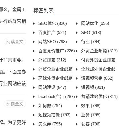
阅读。文字内
那么，金属工
标签列表
和视频要求高
进行站群营销
SEO优化
(826)
网站优化
(995)
百度推广
(921)
SEO
(518)
包括以下几个
阅读全文
网站SEO
(798)
行业
(794)
名度。2.增
百度竞价推广
(226)
外贸企业邮箱
(317)
：通过站群建
外贸邮箱
(312)
付费外贸企业邮箱
计非常重要。
在搜索引擎中
外贸企业企业邮箱
(313)
全球邮外贸企业邮
额。下面是办
(314)
环球外贸企业邮箱
箱
(314)
短视频营销
(862)
词，因此选
行业网站应该
(313)
网站建设
(847)
短视频
(991)
站布局应该简
facebook广告
(287)
营销建站优化
(811)
阅读全文
如何做
(794)
效果
(798)
司简介、联系
短视频拍摄
(793)
业务
(795)
突出产品的特
起。为了更好
怎么弄
(795)
获客
(796)