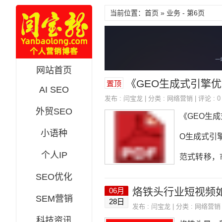
当前位置：首页 » 业务 - 第6页
网站首页
《GEO生成式引擎优化完
置顶
AI SEO
发布 :
闫宝龙
| 分类 :
网络营销
| 评论 : 0
外贸SEO
《GEO生
小语种
O生成式引擎
个人IP
范式转移，
SEO优化
体识别与知
烙铁头行业短视频
06月
内容矩阵第四
SEM营销
28日
发布 :
闫宝龙
| 分类 :
网络营销
五章权威信
科技资讯