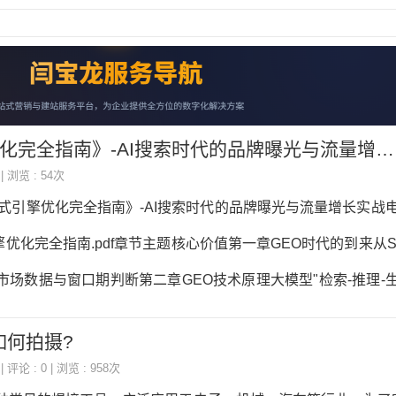
全指南》-AI搜索时代的品牌曝光与流量增长实战电子书下载
 | 浏览 : 54次
成式引擎优化完全指南》-AI搜索时代的品牌曝光与流量增长实战
优化完全指南.pdf章节主题核心价值第一章GEO时代的到来从S
市场数据与窗口期判断第二章GEO技术原理大模型"检索-推理-
识图谱第三章GEO内容策略倒金字塔写作、结构化内容、语义
如何拍摄?
章结构化数据与SchemaJSON-LD实战部署，8大核心Sche
| 评论 : 0 | 浏览 : 958次
源建设S/A/B/C四级信源矩阵，官网优化与全平台分发第六章G