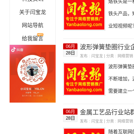
烙铁头是一
监测工具、
关于闫宝龙
铁头产品，
育、医疗、
网站导航
业短视频呢
给我留言
摄的内容。
波形弹簧垫圈行业
06月
号、规格、
28日
发布 :
闫宝龙
| 分类 :
网络营销
巧等。3.
波形弹簧垫
牌宣传：介
不断增加，
准备一些专
需要建立一
行业企业网
金属工艺品行业站
06月
站的颜色搭
28日
发布 :
闫宝龙
| 分类 :
网络营销
的布局应该
随着互联网