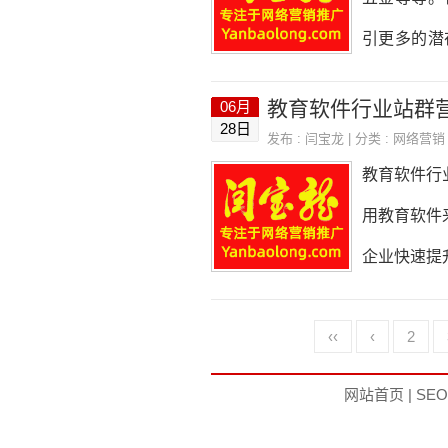
站的顶部应
引更多的潜
公司的联系
一、确定网
教育软件行业站群
06月
位。这个目
28日
发布 :
闫宝龙
| 分类 :
网络营销
场份额，那
教育软件行
提高品牌知
用教育软件
合适的域名
企业快速提
易记，与企
一、选择合
‹‹
‹
2
60、搜狗
台的流量、
网站首页
|
SE
群营销策略