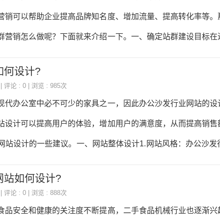
便用户快速找到所需信息。3.网站的页面要求美观、简洁、易于
营销可以帮助企业提高品牌知名度、增加流量、提高转化率等。
要，重点突出，同时也要注意排版和字体的选择。4.网站的图片
群营销怎么做呢？下面就来介绍一下。一、确定站群建设目标在
美观，能够
需要明确站群建设的目标。金属工艺品行业的站群建设目标可以
如何设计?
提高品牌知名度：通过建设多个站点，增加品牌曝光率，提高品牌知
| 评论 : 0 | 浏览 : 985次
过站群建设，增加网站流量，提高用户访问量。3.提高转化率
现代办公室中必不可少的家具之一，因此办公沙发行业网站的设
户转化率，增加销售量。4.提高排名：通过站群建设，提高网站
站设计可以提高用户的体验，增加用户的满意度，从而提高销售
加曝光率和流量。二、选择合适的关键词站群营销的核心是关键
网站设计的一些建议。一、网站整体设计1.网站风格：办公沙发
气、专业为主要风格，突出产品的特点和品质。2.网站布局：网
网站如何设计?
于用户浏览。首页应该突出产品的特点和品质，同时也要包含公
| 评论 : 0 | 浏览 : 888次
。3.网站配色：网站配色应该以简洁、大气、专业为主要风格，
食品安全和健康的关注度不断提高，二手食品机械行业也逐渐兴