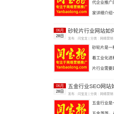
代企业推广
词。例如，
家详细介绍
词。这些关
只有了解了
砂轮片行业网站如
06月
受众主要是
28日
发布 :
闫宝龙
| 分类 :
网络营销
立多个站点
砂轮片是一
括官网、微
着工业化进
引不同的受
片行业需要
站内容网站
么，砂轮片
五金行业SEO网站
06月
风格砂轮片
28日
发布 :
闫宝龙
| 分类 :
网络营销
主，以突出
五金行业是
站布局网站
五金等等。