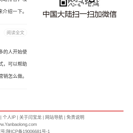
底部应该放置
来介绍一下。
站的目标和定
阅读全文
战略是扩大市
企业的战略是
多的人开始使
力。二、选择
式，可以帮助
域名应该简单
营销怎么做。
台有百度、3
，需要考虑平
。二、制定站
|
个人IP
|
关于闫宝龙
|
网站导航
|
免责说明
w.Yanbaolong.com
和目标用户来
案号:
陕ICP备19006681号-1