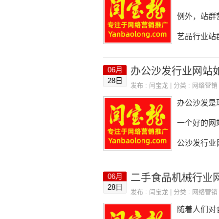
单明了，方
例外，站群
容要简明扼
艺品行业站
清、清晰、
之前，首先
办公沙发行业网站
06月
方面：1.
28日
发布 :
闫宝龙
| 分类 :
网络营销
加流量：通
办公沙发是
设，提高用
一个好的网
的排名，增
公沙发行业
以简洁、大
二手食品机械行业
06月
洁明了，易
28日
发布 :
闫宝龙
| 分类 :
网络营销
方式等信息
随着人们对