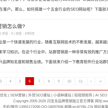
该放置公司的LOGO和导航栏，中间部分应该放置产品展示区，
在客户。那么，如何搭建一个五金行业的SEO网站呢？下面就
方式和版权信息等。
站的目标和定位在搭建一个SEO网站之前，首先需要确定网
营销怎么做?
标和定位应该是与企业的发展战略相一致的。比如，如果企业的
| 评论 : 0 | 浏览 : 1083次
么网站的目标就应该是吸引更多的潜在客户，提高销售额。如果
业是一个快速发展的行业，随着互联网技术的不断发展，越来越
名度，那么网站的目标就应该是提高品牌曝光率，增加品牌影响
来学习知识。在这个行业中，站群营销是一种非常有效的推广方
和主机选择一个好的域名和主机对于SEO优化来说非常重要。
升品牌知名度和销售业绩。下面就来介绍一下教育软件行业站群
业的品牌和业务相关，同时应该包含关键
适的站群平台站群营销需要选择合适的平台，目前比较常用的平
3
4
5
6
7
8
9
10
11
›
››
等搜索引擎，以及新浪、腾讯、网易等门户网站。在选择平台时
用户群体、广告投放费用等因素，选择适合自己的平台进行推广
O优化
|
SEM营销
|
外贸SEO建站
|
小语种建站
|
短视频矩阵
|
AI SEO
Copyright 2005-2026
闫宝龙
品牌营销独立官方博客 网址:
ww
制定站群营销策略是站群营销的关键，需要根据自己的产品特点
手机/微信:13991172090 QQ:18097696 邮箱:im@YBL.CN 网站备