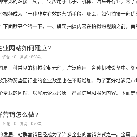
种常见的焊接工具，广泛应用于电子、机械、汽车等行业。为了
内容工具、服务商盘点与选型指南第七章分行业GEO实战电商
短视频成为了一种非常有效的营销手段。那么，如何拍摄一部优
金融、本地生活、跨境出海第八章效果衡
？下面就来介绍一下。一、确定拍摄内容在拍摄短视频之前，首
烙铁头行业短视频可以从以下几个方面入手：1.产品介绍：介
企业网站如何建立?
特点、用途等信息。2.使用演示：演示烙铁头的使用方法、注意
| 评论 : 0 | 浏览 : 898次
工艺展示：展示烙铁头在焊接过程中的应用，如焊接电路板、焊接金
圈是一种常见的机械密封元件，广泛应用于各种机械设备中。随
绍烙铁头品牌的历史、实力、口碑等信息。二、准备拍摄设备拍
波形弹簧垫圈行业的企业数量也在不断增加。为了更好地满足市
业的设备，如：1.相机：选择一款画质清晰、色彩还原度高的相
个专业的网站，以展示企业形象、产品信息和服务内容。下面是
站建设的一些建议。一、网站设计1.网站整体风格应该简洁、大
群营销怎么做?
配应该符合企业的形象和产品特点，同时也要考虑到用户的视觉感
| 评论 : 0 | 浏览 : 970次
合理，页面结构清晰，方便用户浏览和查找信息。同时，网站的
的发展，站群营销已经成为了许多企业的营销方式之一。金属工