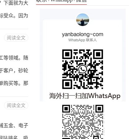
？下面就为大
轮胎”等关键
标受众。因为
行业中，目标
阅读全文
性化。二、建
多个站点，包
工等领域。随
和风格，以吸
于客户，砂轮
。三、优化网
单购买等。那
设计1.网站
阅读全文
调以浅色系为
了然。2.网
械五金、电子
一般来说，网
网站排名，吸