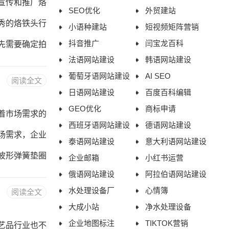
宣传和推广烙
SEO优化
外贸建站
、B2B、教
秀的烙铁头行
小语种建站
短视频矩阵营销
抖音推广
闫宝龙百科
先需要确定拍
法语网站建设
韩语网站建设
绍烙铁头的型
葡萄牙语网站建设
AI SEO
阅读全文
事项、操作技
日语网站建设
百度百科编辑
属等。4.品
GEO优化
商标申请
着市场需求的
西班牙语网站建设
德语网站建设
摄短视频需要
场需求，企业
泰语网站建设
意大利语网站建设
机，如单
波形弹簧垫圈
企业邮箱
小红书运营
俄语网站建设
阿拉伯语网站建设
方、专业。网
水处理设备厂
心情簿
阅读全文
受。2.网站
大成小站
净水处理设备
导航栏应该简
企业地图标注
TIKTOK营销
艺品行业也不