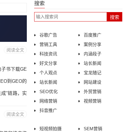
搜索
谷歌广告
百度推广
营销工具
案例分享
阅读全文
科技资讯
内涵段子
好文分享
站长新闻
电子书下载GE
个人观点
宝龙随记
EO到GEO的
站长新闻
网站建设
SEO优化
外贸营销
生成"链路，实
网络营销
视频营销
熵降低、三层
抖音推广
阅读全文
ma类型详解第
短视频拍摄
SEM营销
EO工具与平台