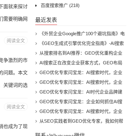
注意字体的大
百度搜索推广
(218)
下面就来探讨
办公沙发行业
们需要明确网
最近发表
台，方便他们
《外贸企业Google推广100个避坑指南》电
阅读全文
子书下载
《GEO生成式引擎优化完全指南》-AI搜索
是一个销售平
时代的品牌曝光与流量增长实战电子书下载
从搜索排名到AI推荐：GEO优化重构企业
网站的功能其
竞争激烈的市
数字营销新未来
AI搜索正在改变企业获客方式，GEO布局
功能：1.信
已经成为未来趋势
GEO优化专家闫宝龙：AI搜索时代，企业
的问题。本文
品牌、型号、
为什么必须建立自己的“AI可见性”
GEO优化专家闫宝龙：AI搜索时代，企业
、关键词的选
如何打造属于自己的智能推荐入口
GEO优化专家闫宝龙：AI时代企业品牌建
下几个方面：
设的新方向，让AI成为企业增长新入口
GEO优化专家闫宝龙：企业如何抓住AI搜
阅读全文
是销售轿车轮
索时代第一波增长机会
GEO优化专家闫宝龙：AI搜索时代，企业
为什么需要重新打造自己的数字影响力
从SEO实践者到GEO优化专家，我如何帮
词与产品相关，
销也成为了现
助企业进入AI搜索新时代
牌相关的关键
联系+Whatsapp+微信