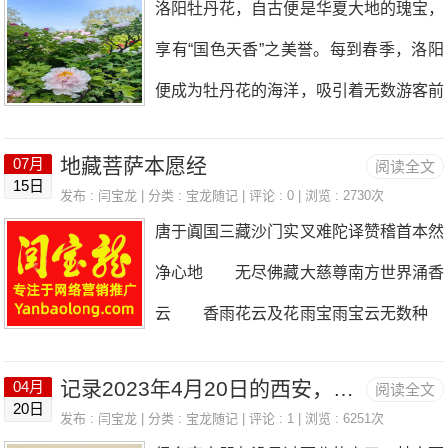
洛阳牡丹花，自古便是华夏大地的瑰宝，
“我的网站有没有排名？” “我的关键词
牌价值的认可。 回首过去，我始终坚守
享有“国色天香”之美誉。每到春季，洛阳
有没有排到首页？” “百度搜索还能不
初心，致力于通过博客这一平台，分享我
便成为牡丹花的海洋，吸引着无数游客前
能带来客户？” 这些问题曾经非常重
的见解、经验和知识。而如今，随着互联
来观赏。洛阳牡丹花的品种繁多，色彩缤
要。 但是随着ChatGPT、DeepSee
网的快速发展，我意识到品牌的重要性，
地藏菩萨本愿经
07月
阅读全文
纷。从娇柔似妃子的贵妃牡丹，到洁白如
k、豆包、文心一言等生成式AI工具的发
15日
因此，我决定为我的博客申请商标保护。
发布 :
闫宝龙
| 分类 :
宝龙随记
| 评论 : 0 | 浏览 : 2730次
雪的白雪塔牡丹；从闪耀如黄金的姚黄牡
展，用户获取信息的方式正在发生改变。
唐于阗国三藏沙门实叉难陀译赞稽首本然
这个过程虽然充满了挑战，但每一次的努
丹，到气质高贵的魏紫牡丹，每一种都有
未来越来越多的人，不一定会打开搜
净心地 无尽佛藏大慈尊南方世界涌香
力和坚持都换来了今天的成果。 获得35
其独特的魅力。花瓣或如丝般细腻，或如
索引擎输入关键词，而是直接向AI
云 香雨花云及花雨宝雨宝云无数种
类商标证书，意味着我的博客在计算机网
绸缎般柔软，每一簇花朵都仿佛是大自然
为祥为瑞遍庄严天人问佛是何因 佛
络上的在线广告、广告代理服务、广告咨
的杰作，令人陶醉。洛阳牡丹花的盛开
记录2023年4月20日的西安，大西北的尘土让人自我陶醉
04月
阅读全文
言地藏菩萨至三世如来同赞叹 十方菩
询等领域都有了更为明确的定位和保障。
20日
期，也是洛阳最为热闹的时候。牡丹花会
发布 :
闫宝龙
| 分类 :
宝龙随记
| 评论 : 1 | 浏览 : 6251次
萨共皈依我今宿植善因缘 称扬地藏真
这不仅可以让我更好地为客户提