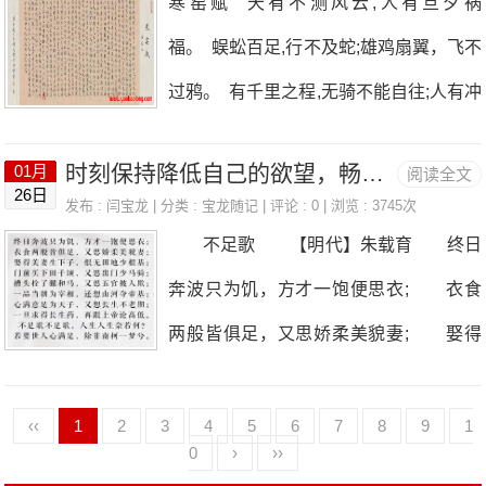
寒窑赋 天有不测风云,人有旦夕祸
时候看到一些同行不顾职业操守，胡乱忽
候的百度确实是风光无限，那时候的我也
实际的收益。创意拥有经验丰富，充满创
福。 蜈蚣百足,行不及蛇;雄鸡扇翼，飞不
悠客户，让客户花大钱去做一些不值得的
是精神抖擞，2007-2022，整整15个年头
意、热情、敬业的设计队伍；精
过鸦。 有千里之程,无骑不能自往;人有冲
产品，花了钱没效果不说，最终连个人影
了，事件一晃犹如昨天，慢慢的回忆，慢
天之志,非运不能腾达。 文章盖世,孔子厄
也找不到了，其实互联网看似虚拟，其实
慢的珍藏，带着百度的竞价排名精准纪念
时刻保持降低自己的欲望，畅读《不足歌》
01月
阅读全文
困于陈邦;武略超群,太公垂钓于渭水。 颜
它之所以存在肯定是有一定道理，可以帮
26日
表谈着Google的海外关键词广告业务，
发布 :
闫宝龙
| 分类 :
宝龙随记
| 评论 : 0 | 浏览 : 3745次
渊命短,实非凶恶之徒;盗跖年长,不是善良
助到更多的企业拓展网络营销，这就像每
不足歌 【明代】朱载育 终日
那时候的我不知道是怎么想的，现在想起
之辈。 舞明圣,却生不肖之儿,瞽叟愚顽,
天要吃饭一样是一个长期坚持的工作，在
奔波只为饥，方才一饱便思衣; 衣食
来也是好笑，是不？
反生大孝之子。 张良原是布衣,萧何曾为
现在的形势下肯定是必须的，很多老的客
两般皆俱足，又思娇柔美貌妻; 娶得
县吏;韩信未遇之时,无-日之餐,及至遇行,
户一直在坚持
美妻生下子，恨无田地少根基: 门前
腰悬三齐玉印。 楚霸英雄,败于乌江自刎;
买下田千顷，又思出门少马骑; 一品
‹‹
1
2
3
4
5
6
7
8
9
1
汉王柔弱,竟有万里江山。 晏子身短五尺,
0
›
››
当朝为宰相，还想山河夺帝基; 槽头