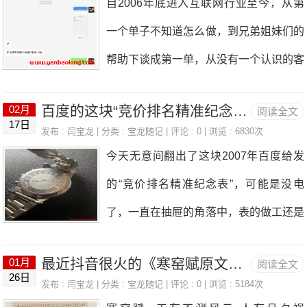
自2006年底进入互联网行业至今，从第
化推广，以企业推广营销为核心理念“定
说一切诸佛，及大菩萨摩诃萨，皆来集
一个单子不知道怎么做，到兄弟姐妹们的
制开发，全网优化，订单成交”为研发设
会。赞叹释迦牟尼佛，能于五浊恶世，现
帮助下谈成第一单，从没有一个认识的客
计优化核心，专注于企业的品牌推广设
不可思议大智慧神通之
户到现在合作15、16年的老客户，感谢
计，提供从定制开发-设计-线上优化，全
百度的这块“竞价排名精准纪念表”承载了历史的见证
02月
阅读全文
大家10多年的支持，让我能够支撑到现
17日
方位的为企业营销解决方案！◆ 1、10
发布 :
闫宝龙
| 分类 :
宝龙随记
| 评论 : 0 | 浏览 : 6830次
在，而且能够在互联网这个行业里生存下
今天无意间翻出了这块2007年百度给发
0%原创设计，保证产品推广的的需求方
来，还是要感谢过去支持我的上百家客户
的“竞价排名精准纪念表”，可能是没电
向。设计所需的各类插画元素，全部出自
和上千个朋友，毕竟客户时间长了就成朋
了，一直在抽屉的角落中，表的做工还是
网站设计师，保证品牌的独特性，省去客
友了，大家亦师亦友，相互交流，相互进
不错的，当年的百度还是比较不错的，这
户的版权担忧；◆ 2、十多年的全网营销
步。我知道只有我的客户好，才会有我的
最近抖音很火的《寒窑赋原文》摘抄
01月
阅读全文
个表作为全国优秀的员工奖赏，另外一部
实操，曾为多家无品牌基础、无重金宣传
26日
好！所谓的共赢也就是这样子的吧！很多
发布 :
闫宝龙
| 分类 :
宝龙随记
| 评论 : 0 | 浏览 : 5184次
分优质的客户也曾被赠送，回想起来那时
的小、中、新等企业通过线上推广创造最