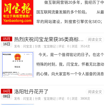
做互联网营销20多年，我经历了中
型"检索-推理-生成"链路，实体识别与知
国互联网流量发展的多个阶段。 从最
识图谱第三章GEO内容策略倒金字塔写
早的网站建设，到搜索引擎优化SEO；
作、结构化内容、语义熵降低、三层内容
从百度竞价SEM，到内容营销、短视频
矩阵第四章结构化数据与SchemaJSON-
热烈庆祝闫宝龙荣获35类商标证书，开启品牌新篇章
05月
阅读全文
营销，再到今天人工智能快速发展的AI搜
16日
LD实战部署，8大核心Schema类型详解
发布 :
闫宝龙
| 分类 :
宝龙随记
| 评论 : 0 | 浏览 : 3514次
索时代。 每一次技术变革，都会重新
今天，是一个值得铭记的日子。在这个
第五章权威信源建设S/A/B/C四级信源矩
定义企业获取客户的方式。 而今天，
特殊的时刻，我，闫宝龙，怀着无比激动
阵，官网优化与全平台分发第六章GEO
我认为企业正在迎来一次比过去任何一次
的心情，向大家宣布一个令人振奋的消息
工具与平台监测工具、内容工具、服务商
都更加深刻的变化——从SEO时代进入G
——我正式获得了35类商标证书，这不
盘点与选型指南第七章分行业GEO实战
EO时代。 很多企业老板现在依然习
洛阳牡丹花开了
04月
阅读全文
仅是对我个人努力的肯定，更是对我所创
电商、B2B、教育、医疗、金融、本地生
08日
惯用过去的思维理解互联网营销：
发布 :
闫宝龙
| 分类 :
宝龙随记
| 评论 : 0 | 浏览 : 3808次
建的“闫宝龙博客”（yanbaolong.com）品
活、跨境出海第八章效果衡