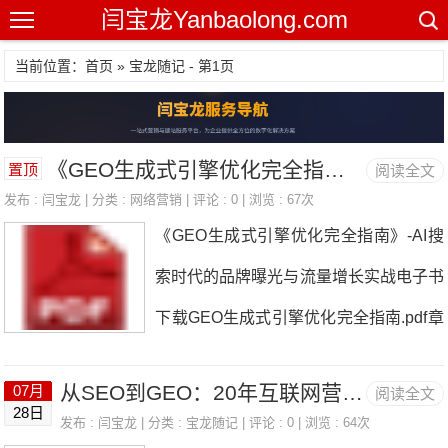
闫宝龙Yanbaolong.com
当前位置：首页 » 宝龙随记 - 第1页
《GEO生成式引擎优化完全指南》-AI搜索时代的品牌曝光与流量增长实战电子书下载
置顶
阅读全文
发布 :
闫宝龙
| 分类 :
网络营销
| 评论 : 0 | 浏览 : 67次
《GEO生成式引擎优化完全指南》-AI搜
索时代的品牌曝光与流量增长实战电子书
下载GEO生成式引擎优化完全指南.pdf章
节主题核心价值第一章GEO时代的到来
从SEO到GEO：20年互联网营销经历让我重新理解搜索时代
07月
阅读全文
从SEO到GEO的范式转移，市场数据与
28日
发布 :
闫宝龙
| 分类 :
宝龙随记
| 评论 : 0 | 浏览 : 64次
窗口期判断第二章GEO技术原理大模