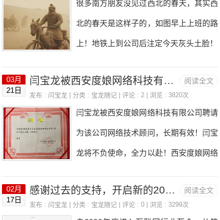
很多南方朋友没见过西北的春天，其实西
期间，洛阳城内外弥漫着浓郁的花香，吸
功德 慈因积善，誓救众生，手中金
北的春天是这样子的，如图早上上班的路
引着众多游客前来赏花。王城公园作为历
锡，振开地狱之门。掌上明珠，光摄大千
上！地铁上到公司后注定今天灰头土脸！
届牡丹花会的主会场，更是成为了赏花的
世界。智慧音里，吉祥云中，为阎浮提苦
热门地点。这里牡丹品种齐全，分布在不
众生，作大证明功德主。大悲大愿，大圣
闫宝龙被西安度娘网络科技有限公司聘请为长期网络技术顾问
03月
阅读全文
同的观赏区，让游客们可以近距离欣赏到
21日
大慈，本尊地藏菩萨摩诃萨。开经偈无上
发布 :
闫宝龙
| 分类 :
宝龙随记
| 评论 : 2 | 浏览 : 3820次
这些美丽的花朵。除了观赏，洛阳牡丹花
闫宝龙被西安度娘网络科技有限公司聘请
甚深微妙法 百千万劫难遭遇我今见闻
还有深厚的文化底蕴。自古以来，牡丹便
为该公司网络技术顾问，长期有效！闫宝
得受持 愿解如来真实义南无本师释迦
是文人墨客笔下的重要题材，他们用诗词
龙将不负使命，全力以赴！西安度娘网络
牟尼佛（三称）南无大愿地藏王菩萨（三
歌赋赞美牡丹的美
科技有限公司公司成立于2007年，专注
称）地藏菩萨本愿经卷上忉利天宫神通品
感谢过去的支持，开启新的2022！
02月
阅读全文
于网站制作，微信小程序开发，手机网
第一 如是我闻。一时佛在忉利天，为
17日
发布 :
闫宝龙
| 分类 :
宝龙随记
| 评论 : 0 | 浏览 : 3299次
站，网站营销推广，网站优化，SEO优
母说法。尔时十方无量世界，不可说不可