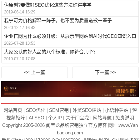
伪原创?要做好SEO优化这些方法你得学学
2019-06-14 16:29
我宁可为价格解释一阵子，也不要为质量道歉一辈子
2020-12-17 16:43
企业官网为什么必须升级：从展示型网站到AI时代GEO知识入口
2026-07-28 13:53
大家公认的好人品的八个标准，你符合几个？
2019-07-10 17:08
<< 上一篇
下一篇 >>
网站首页
|
SEO优化
|
SEM营销
|
外贸SEO建站
|
小语种建站
|
短
视频矩阵
|
AI SEO
|
个人IP
|
关于闫宝龙
|
网站导航
|
免责说明
Copyright 2005-2026
闫宝龙
品牌营销独立官方博客 网址:
www.Yan
baolong.com