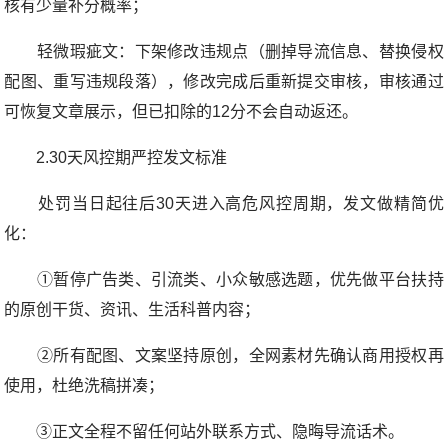
核有少量补分概率；
轻微瑕疵文：下架修改违规点（删掉导流信息、替换侵权
配图、重写违规段落），修改完成后重新提交审核，审核通过
可恢复文章展示，但已扣除的12分不会自动返还。
2.30天风控期严控发文标准
处罚当日起往后30天进入高危风控周期，发文做精简优
化：
①暂停广告类、引流类、小众敏感选题，优先做平台扶持
的原创干货、资讯、生活科普内容；
②所有配图、文案坚持原创，全网素材先确认商用授权再
使用，杜绝洗稿拼凑；
③正文全程不留任何站外联系方式、隐晦导流话术。