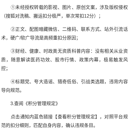
①未经授权转载的影视、图片、原创文案，涉及版权侵权
（搜狐对洗稿、搬运扣分极严，单次常扣12分）；
②正文、配图暗藏微信、二维码、联系方式、站外引流话
术，硬广/软广导流是高频重扣分原因；
③财经、健康、时政类无资质科普内容：没有相关从业资
质，随意解读医药功效、股市行情、政策内幕，极易触发风
控；
④标题党、夸大造谣、猎奇低俗、引战类选题，违背内容
导向规范。
3.查阅《积分管理规定》
点击通知内蓝色链接【查看积分管理规定】，对照平台规
范的扣分细则，匹配自身内容，确认违规条目。