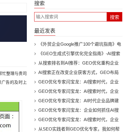
搜索
最近发表
《外贸企业Google推广100个避坑指南》电
子书下载
《GEO生成式引擎优化完全指南》-AI搜索
时代的品牌曝光与流量增长实战电子书下载
从搜索排名到AI推荐：GEO优化重构企业
数字营销新未来
AI搜索正在改变企业获客方式，GEO布局
帮忙整理与贵司
已经成为未来趋势
GEO优化专家闫宝龙：AI搜索时代，企业
保广告的及时上
为什么必须建立自己的“AI可见性”
GEO优化专家闫宝龙：AI搜索时代，企业
如何打造属于自己的智能推荐入口
GEO优化专家闫宝龙：AI时代企业品牌建
设的新方向，让AI成为企业增长新入口
GEO优化专家闫宝龙：企业如何抓住AI搜
索时代第一波增长机会
GEO优化专家闫宝龙：AI搜索时代，企业
为什么需要重新打造自己的数字影响力
从SEO实践者到GEO优化专家，我如何帮